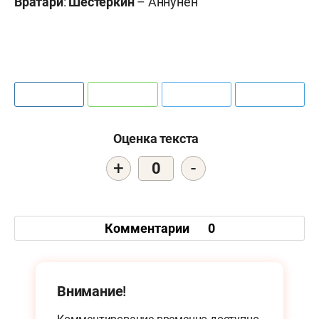
Вратари
:
Шестёркин
– Аннунен
Оценка текста
+
-
0
Комментарии
0
Внимание!