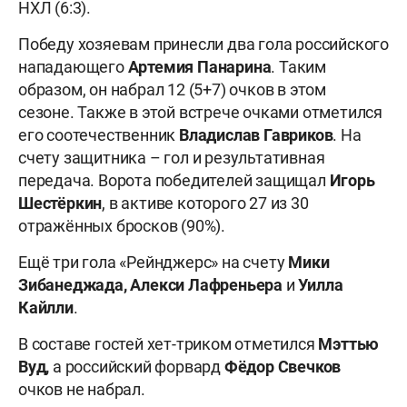
НХЛ (6:3).
Победу хозяевам принесли два гола российского
нападающего
Артемия Панарина
. Таким
образом, он набрал 12 (5+7) очков в этом
сезоне. Также в этой встрече очками отметился
его соотечественник
Владислав Гавриков
. На
счету защитника – гол и результативная
передача. Ворота победителей защищал
Игорь
Шестёркин
, в активе которого 27 из 30
отражённых бросков (90%).
Ещё три гола «Рейнджерс» на счету
Мики
Зибанеджада, Алекси Лафреньера
и
Уилла
Кайлли
.
В составе гостей хет-триком отметился
Мэттью
Вуд,
а
российский
форвард
Фёдор Свечков
очков не набрал.