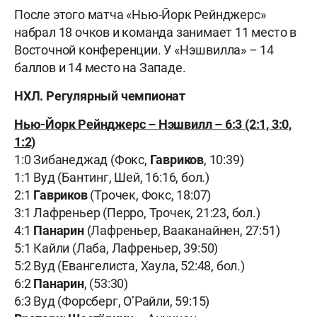
После этого матча «Нью-Йорк Рейнджерс»
набрал 18 очков и команда занимает 11 место в
Восточной конференции. У «Нэшвилла» – 14
баллов и 14 место на Западе.
НХЛ. Регулярный чемпионат
Нью-Йорк Рейнджерс – Нэшвилл – 6:3 (2:1, 3:0,
1:2)
1:0 Зибанеджад (Фокс,
Гавриков
, 10:39)
1:1 Вуд (Бантинг, Шей, 16:16, бол.)
2:1
Гавриков
(Трочек, Фокс, 18:07)
3:1 Лафреньер (Перро, Трочек, 21:23, бол.)
4:1
Панарин
(Лафреньер, Вааканайнен, 27:51)
5:1 Кайли (Лаба, Лафреньер, 39:50)
5:2 Вуд (Евангелиста, Хаула, 52:48, бол.)
6:2
Панарин
, (53:30)
6:3 Вуд (Форсберг, О’Райли, 59:15)