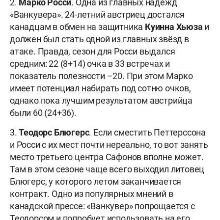
2.
Марко Росси
. Одна из главных надежд
«Ванкувера». 24-летний австриец достался
канадцам в обмен на защитника
Куинна Хьюза
и
должен был стать одной из главных звёзд в
атаке. Правда, сезон для Росси выдался
средним: 22 (8+14) очка в 33 встречах и
показатель полезности –20. При этом Марко
имеет потенциал набирать под сотню очков,
однако пока лучшим результатом австрийца
были 60 (24+36).
3.
Теодорс Блюгерс
. Если сместить Петтерссона
и Росси с их мест почти нереально, то вот занять
место третьего центра Сафонов вполне может.
Там в этом сезоне чаще всего выходил литовец
Блюгерс, у которого летом заканчивается
контракт. Одно из популярных мнений в
канадской прессе: «Ванкувер» попрощается с
Теодорсом и попробует использовать на его