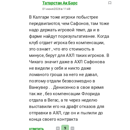
Татарстан Ак Барс
01 июня 2026 в 11:48
В Калгари тоже игроки побыстрее
передвигаются, чем Сафонов, там тоже
надо держать игровой темп, да и в
фарме найдут порезультативнее. Когда
клуб отдает игрока без компенсации,
это ознает , что его стоимость в
минусе, берут для АХЛ таких игроков. В
Чикаго значит даже в АХЛ Сафонова
не видели у себя и никто даже
ломаного гроша за него не давал,
поэтому отдали безвозмездно в
Ванкувер . . Денисенко в свое время
так же , без компенсации Флорида
отдала в Вегас, а те через неделю
выставили его на драфт отказов для
отправки в АХЛ, где он и пылили до
конца своего контракта
9
ответить