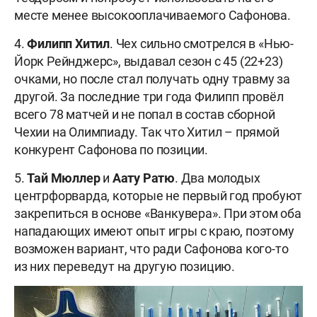
месте менее высокооплачиваемого Сафонова.
4.
Филипп Хитил
. Чех сильно смотрелся в «Нью-
Йорк Рейнджерс», выдавал сезон с 45 (22+23)
очками, но после стал получать одну травму за
другой. За последние три года Филипп провёл
всего 78 матчей и не попал в состав сборной
Чехии на Олимпиаду. Так что Хитил – прямой
конкурент Сафонова по позиции.
5.
Тай Мюллер
и
Аату Ратю
. Два молодых
центрфорварда, которые не первый год пробуют
закрепиться в основе «Ванкувера». При этом оба
нападающих имеют опыт игры с краю, поэтому
возможен вариант, что ради Сафонова кого-то
из них переведут на другую позицию.