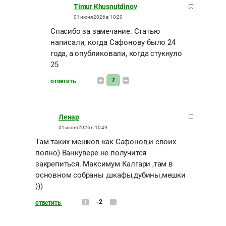
Timur Khusnutdinov
01 июня 2026 в 10:20
Спасибо за замечание. Статью
написали, когда Сафонову было 24
года, а опубликовали, когда стукнуло
25
7
ответить
Ленар
01 июня 2026 в 10:49
Там таких мешков как Сафонов,и своих
полно) Ванкувере не получится
закрепиться. Максимум Калгари ,там в
основном собраны ,шкафы,дубины,мешки
)))
-2
ответить