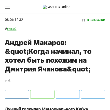
08.06 12:32
в закладки
#
хоккей
Андрей Макаров:
&quot;Когда начинал, то
хотел быть похожим на
Дмитрия Ячанова&quot;
erid:
Лучший голкипер Мемориального Кубка,