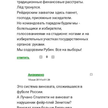
традиционные финансовые расстраты.
Лёд тронулся.
Рейдерским захватом здесь пахнет,
господа, присяжные заседатели.
Но командовать парадом будем мы -
болельщики и избиратели,
голосованиеями на стадионе: ногами и на
избирательных участках государственных
органов: руками.
Мы оздоровим Рубин. Все на выборы!
0
ответить
Анонимно
18 мая 2014 в 01:26
Это система виновата, сложившаяся в
фуболе России.
А Лучано Спаллети не виноват в
нарушении фейр-плей Зенитом?
Виноват даже больше Бердыева.