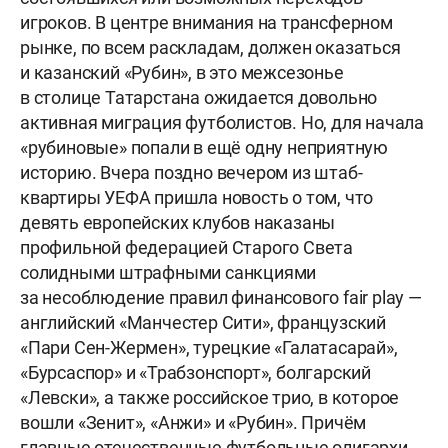
игроков. В центре внимания на трансферном
рынке, по всем раскладам, должен оказаться
и казанский «Рубин», в это межсезонье
в столице Татарстана ожидается довольно
активная миграция футболистов. Но, для начала
«рубиновые» попали в ещё одну неприятную
историю. Вчера поздно вечером из штаб-
квартиры УЕФА пришла новость о том, что
девять европейских клубов наказаны
профильной федерацией Старого Света
солидными штрафными санкциями
за несоблюдение правил финансового fair play —
английский «Манчестер Сити», французский
«Пари Сен-Жермен», турецкие «Галатасарай»,
«Бурсаспор» и «Трабзонспорт», болгарский
«Левски», а также российское трио, в которое
вошли «Зенит», «Анжи» и «Рубин». Причём
главные отечественные футбольные олигархи