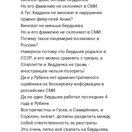
Но его фамилию не склоняют в СМИ.
А Гус Хиддинк не виноват в нарушении
правил фейр-плей Анжи?
Виноват не меньше Бердыева.
Но и его фамилию не склоняют в СМИ.
Почему такое лицемерие возможно в
России?
Наверное потому что Бердыев родился в
СССР, и его можно сравнять с грязью, а
Спаллетти и Хиддинка не трожь -
иностранцев нельзя позорить!
Да и у Рубина нет административного
ошейника на блокировку информации в
российских СМИ.
Да не один Бердыев работал последние 4
года в Рубине.
Все причастны и Гусев, и Самарёнкин, и
Сорокин, значит, должны разделить между
собой ответственность за расстраты.
Это очень легко всё свалить на Бердыева,