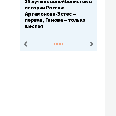
Бюджеты клубов КХЛ: СКА
– главный мажор, «Ак
Барс» – второй, «Салават
Юлаев» – середняк
пред.
след.