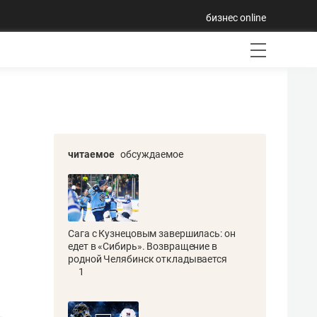
бизнес online
читаемое
обсуждаемое
Сага с Кузнецовым завершилась: он
едет в «Сибирь». Возвращение в
родной Челябинск откладывается
1