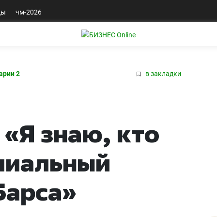
ды
чм-2026
арии 2
в закладки
 «Я знаю, кто
пиальный
Барса»