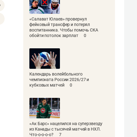
«Салават Юлаев» провернул
фейковый трансфер и потерял
воспитанника. Чтобы помочь СКА
обойти потолок зарплат
0
Календарь волейбольного
чемпионата России 2026/27 и
кубковых матчей
0
«Ак Барс» нацелился на суперзвезду
из Канады с тысячей матчей в НХЛ.
Что-о-о-о-о?
7