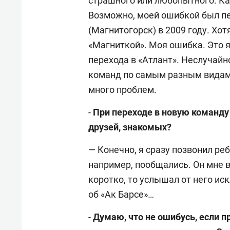
страшного или любопытного. Ка
Возможно, моей ошибкой был пе
(Магнитогорск) в 2009 году. Хот
«Магниткой». Моя ошибка. Это я
перехода в «Атлант». Неслучайно
команд по самым разным видам 
много проблем.
-
При переходе в новую команду 
друзей, знакомых?
— Конечно, я сразу позвонил ре
например, пообщались. Он мне в
коротко, то услышал от него и
об «Ак Барсе»…
-
Думаю, что не ошибусь, если п