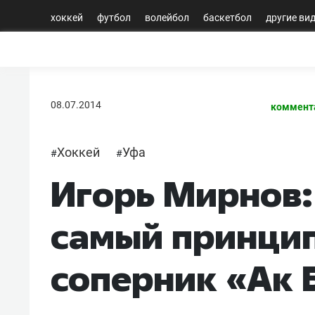
хоккей
футбол
волейбол
баскетбол
другие ви
08.07.2014
коммент
Хоккей
Уфа
#
#
Игорь Мирнов:
самый принци
соперник «Ак 