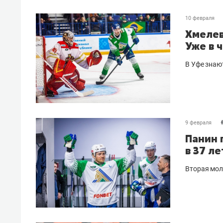
10 февраля
Хмелев
Уже в 
В Уфе знаю
9 февраля
Панин 
в 37 ле
Вторая мол