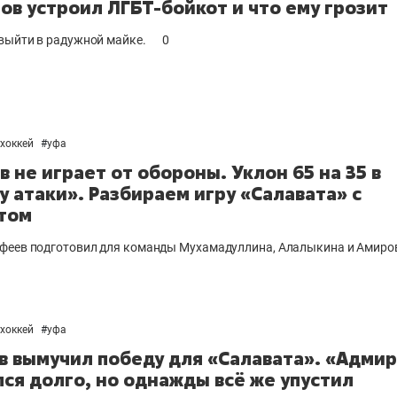
ов устроил ЛГБТ-бойкот и что ему грозит
выйти в радужной майке.
0
хоккей
#
уфа
в не играет от обороны. Уклон 65 на 35 в
у атаки». Разбираем игру «Салавата» с
том
феев подготовил для команды Мухамадуллина, Алалыкина и Амиро
хоккей
#
уфа
 вымучил победу для «Салавата». «Адми
ся долго, но однажды всё же упустил