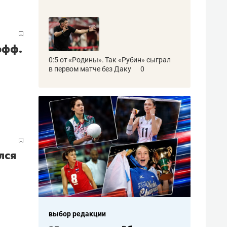
офф.
0:5 от «Родины». Так «Рубин» сыграл
в первом матче без Даку
0
лся
выбор редакции