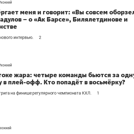
#
хоккей
ёргает меня и говорит: «Вы совсем оборзе
Радулов – о «Ак Барсе», Билялетдинове и
нстве
 нового интервью.
2
#
хоккей
токе жара: четыре команды бьются за одн
у в плей-офф. Кто попадёт в восьмёрку?
трига на финише регулярного чемпионата КХЛ.
1
хоккей