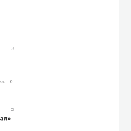
ва.
0
рал»