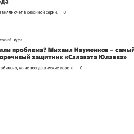
рда
вняли счёт в сезонной серии.
0
хоккей
#
уфа
или проблема? Михаил Науменков – самы
оречивый защитник «Салавата Юлаева»
абильно, но не всегда в чужие ворота.
0