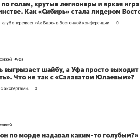
 по голам, крутые легионеры и яркая игра
нстве. Как «Сибирь» стала лидером Вост
т клуб опережает «Ак Барс» в Восточной конференции.
0
хоккей
#
уфа
ь выгрызает шайбу, а Уфа просто выходит
ть». Что не так с «Салаватом Юлаевым»?
с экспертами.
0
хоккей
 он по морде надавал каким-то голубым?»