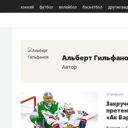
хоккей
футбол
волейбол
баскетбол
другие ви
Альберт Гильфан
Автор
20 февраля
Закруч
претен
«Ак Ба
В гонке – 