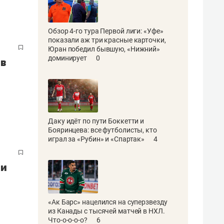
Обзор 4-го тура Первой лиги: «Уфе»
показали аж три красные карточки,
Юран победил бывшую, «Нижний»
доминирует
0
 в
Даку идёт по пути Боккетти и
Бояринцева: все футболисты, кто
играл за «Рубин» и «Спартак»
4
 и
«Ак Барс» нацелился на суперзвезду
из Канады с тысячей матчей в НХЛ.
Что-о-о-о-о?
6