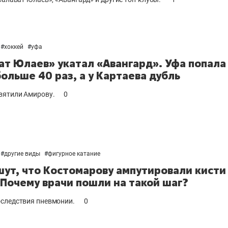
#
хоккей
#
уфа
ат Юлаев» укатал «Авангард». Уфа попала
больше 40 раз, а у Картаева дубль
вятили Амирову.
0
#
другие виды
#
фигурное катание
шут, что Костомарову ампутировали кисти
 Почему врачи пошли на такой шаг?
следствия пневмонии.
0