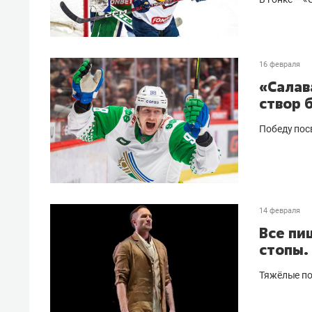
16 февраля
«Салав
створ 
Победу пос
14 февраля
Все пи
стопы.
Тяжёлые по