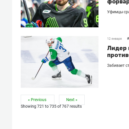
форва
Уфимцы сра
#
12 января
Лидер 
против
Забивает ст
« Previous
Next »
Showing
721
to
735
of
767
results