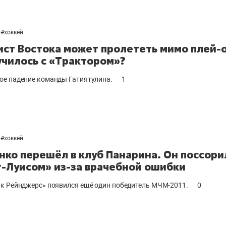
#
хоккей
ст Востока может пролететь мимо плей-
училось с «Трактором»?
е падение команды Гатиятулина.
1
#
хоккей
нко перешёл в клуб Панарина. Он поссори
т-Луисом» из-за врачебной ошибки
к Рейнджерс» появился ещё один победитель МЧМ-2011.
0
выбор редакции