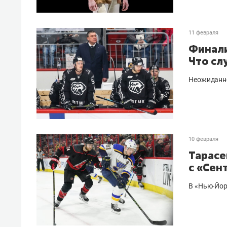
11 февраля
Финали
Что сл
Неожиданно
10 февраля
Тарасе
с «Сен
В «Нью-Йор