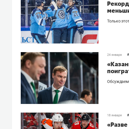
Рекорд
меньши
Только это
#
24 января
«Казан
поигра
Обсуждаем 
#
18 января
«Разве