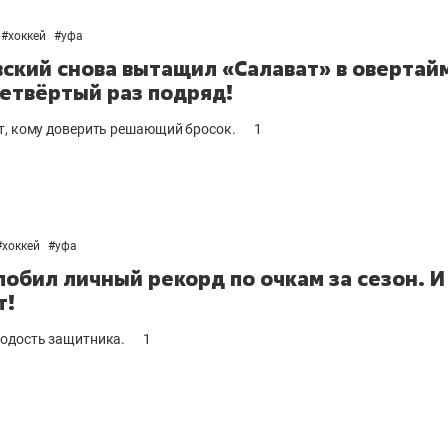
25 лучших волейболи
истории России:
#
хоккей
#
уфа
Артамонова-Эстес –
ский снова вытащил «Салават» в овертай
первая, Гамова – то
четвёртый раз подряд!
шестая
т, кому доверить решающий бросок.
1
#
хоккей
#
уфа
побил личный рекорд по очкам за сезон. И
т!
одость защитника.
1