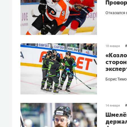
Провор
Отказался 
#
18 января
«Козло
сторон
экспер
Борис Тимо
#
14 января
Шмелёв
держал