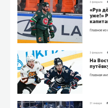
3 февраля
«Руа д
уже!» 
капита
Главное из
3 февраля
На Вос
путёвк
Главная ин
#
31 января