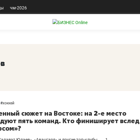
ды
чм-2026
ов
#
хоккей
енный сюжет на Востоке: на 2-е место
дуют пять команд. Кто финиширует вслед
рсом»?
«Салават Юлаев», «Авангард» и другие топ-клубы.
1