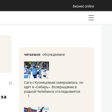
бизнес online
читаемое
обсуждаемое
Сага с Кузнецовым завершилась: он
едет в «Сибирь». Возвращение в
родной Челябинск откладывается
 за
1