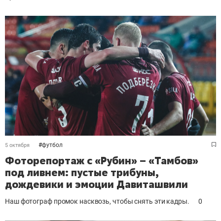
#
футбол
5 октября
Фоторепортаж с «Рубин» – «Тамбов»
под ливнем: пустые трибуны,
дождевики и эмоции Давиташвили
Наш фотограф промок насквозь, чтобы снять эти кадры.
0