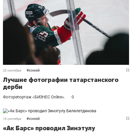
#
хоккей
20 сентября
Лучшие фотографии татарстанского
дерби
Фоторепортаж «БИЗНЕС Online».
0
#
хоккей
14 сентября
«Ак Барс» проводил Зинэтулу