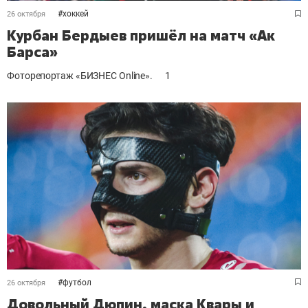
#
хоккей
26 октября
Курбан Бердыев пришёл на матч «Ак
Барса»
Фоторепортаж «БИЗНЕС Online».
1
#
футбол
26 октября
Довольный Дюпин, маска Квары и