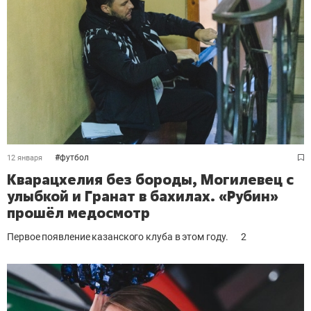
#
футбол
12 января
Кварацхелия без бороды, Могилевец с
улыбкой и Гранат в бахилах. «Рубин»
прошёл медосмотр
Первое появление казанского клуба в этом году.
2