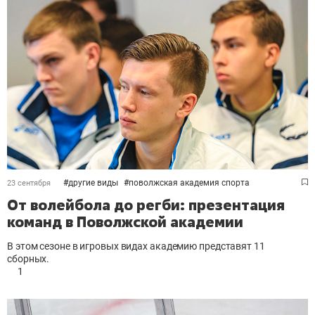
#
другие виды
#
поволжская академия спорта
23 сентября
От волейбола до регби: презентация
команд в Поволжской академии
В этом сезоне в игровых видах академию представят 11
сборных.
1