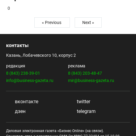
0
« Previous
Next »
контакты
Казань, Лобачевского 10, корпус 2
редакция
реклама
8 (843) 238-39-01
8 (843) 203-48-47
info@business-gazeta.ru
mir@business-gazeta.ru
вконтакте
twitter
дзен
telegram
Деловая электронная газета «Бизнес Online» (на связи).