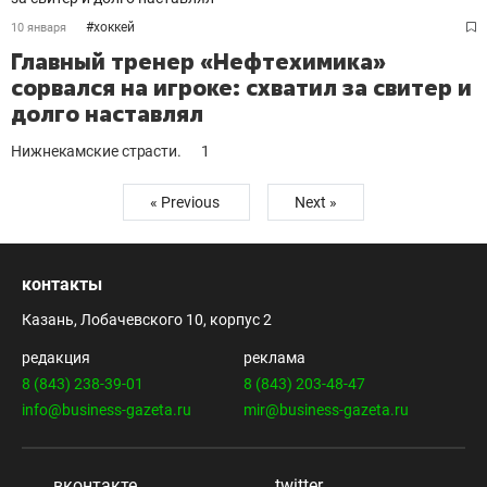
#
хоккей
10 января
Главный тренер «Нефтехимика»
сорвался на игроке: схватил за свитер и
долго наставлял
Нижнекамские страсти.
1
« Previous
Next »
контакты
Казань, Лобачевского 10, корпус 2
редакция
реклама
8 (843) 238-39-01
8 (843) 203-48-47
info@business-gazeta.ru
mir@business-gazeta.ru
вконтакте
twitter