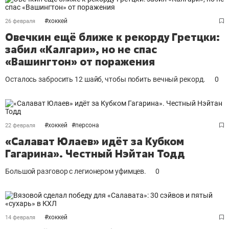
#
хоккей
26 февраля
Овечкин ещё ближе к рекорду Гретцки:
забил «Калгари», но не спас
«Вашингтон» от поражения
Осталось забросить 12 шайб, чтобы побить вечный рекорд.
0
#
хоккей
#
персона
22 февраля
«Салават Юлаев» идёт за Кубком
Гагарина». Честный Нэйтан Тодд
Большой разговор с легионером уфимцев.
0
#
хоккей
14 февраля