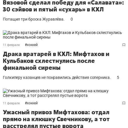
Вязовой сделал победу для «Салавата»:
30 сэйвов и пятый «сухарь» в КХЛ
Потащил три броска Журавлёва.
0
#
хоккей
11 февраля
Драка вратарей в КХЛ: Мифтахов и
Кульбаков схлестнулись после
финальной сирены
Голкиперу казанцев не понравились действия соперника.
5
#
хоккей
11 февраля
Ужасный привоз Мифтахова: отдал
прямо на клюшку Свечникову, а тот
расстрелял пустые ворота