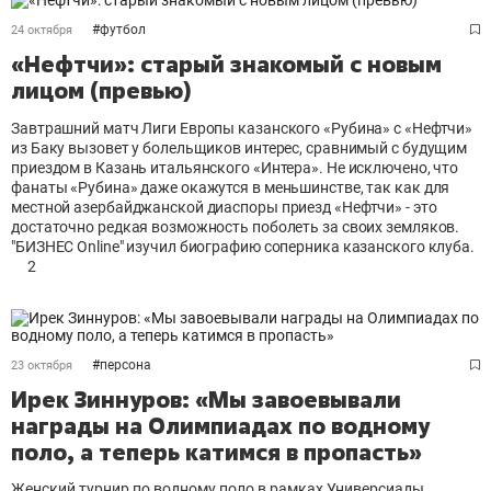
#
футбол
24 октября
«Нефтчи»: старый знакомый с новым
лицом (превью)
Завтрашний матч Лиги Европы казанского «Рубина» с «Нефтчи»
из Баку вызовет у болельщиков интерес, сравнимый с будущим
приездом в Казань итальянского «Интера». Не исключено, что
фанаты «Рубина» даже окажутся в меньшинстве, так как для
местной азербайджанской диаспоры приезд «Нефтчи» - это
достаточно редкая возможность поболеть за своих земляков.
"БИЗНЕС Online" изучил биографию соперника казанского клуба.
2
#
персона
23 октября
Ирек Зиннуров: «Мы завоевывали
награды на Олимпиадах по водному
поло, а теперь катимся в пропасть»
Женский турнир по водному поло в рамках Универсиады