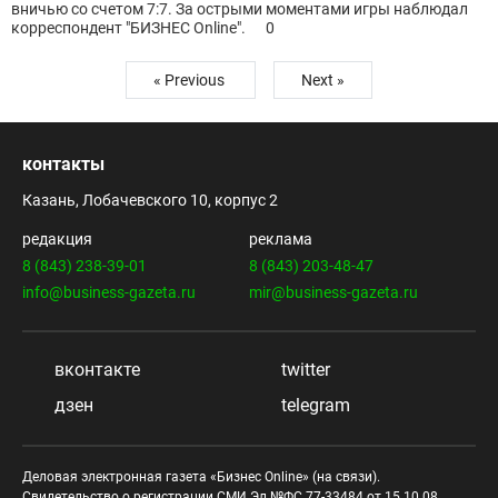
вничью со счетом 7:7. За острыми моментами игры наблюдал
корреспондент "БИЗНЕС Online".
0
« Previous
Next »
контакты
Казань, Лобачевского 10, корпус 2
редакция
реклама
8 (843) 238-39-01
8 (843) 203-48-47
info@business-gazeta.ru
mir@business-gazeta.ru
вконтакте
twitter
дзен
telegram
Деловая электронная газета «Бизнес Online» (на связи).
Свидетельство о регистрации СМИ Эл №ФС 77-33484 от 15.10.08.