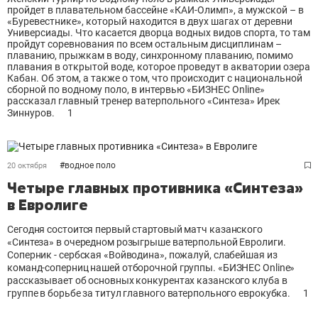
пройдет в плавательном бассейне «КАИ-Олимп», а мужской – в
«Буревестнике», который находится в двух шагах от деревни
Универсиады. Что касается дворца водных видов спорта, то там
пройдут соревнования по всем остальным дисциплинам –
плаванию, прыжкам в воду, синхронному плаванию, помимо
плавания в открытой воде, которое проведут в акватории озера
Кабан. Об этом, а также о том, что происходит с национальной
сборной по водному поло, в интервью «БИЗНЕС Online»
рассказал главный тренер ватерпольного «Синтеза» Ирек
Зиннуров.
1
#
водное поло
20 октября
Четыре главных противника «Синтеза»
в Евролиге
Сегодня состоится первый стартовый матч казанского
«Синтеза» в очередном розыгрыше ватерпольной Евролиги.
Соперник - сербская «Войводина», пожалуй, слабейшая из
команд-соперниц нашей отборочной группы. «БИЗНЕС Online»
рассказывает об основных конкурентах казанского клуба в
группе в борьбе за титул главного ватерпольного еврокубка.
1