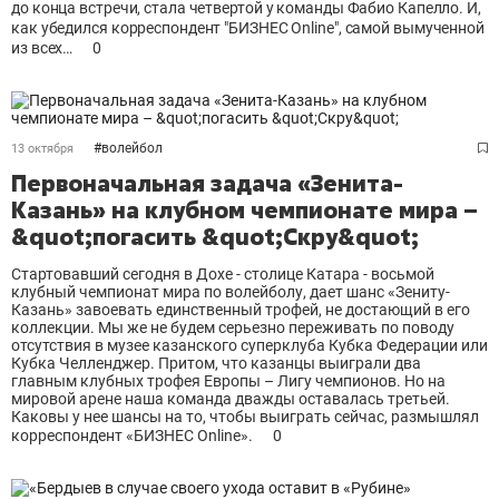
до конца встречи, стала четвертой у команды Фабио Капелло. И,
как убедился корреспондент "БИЗНЕС Online", самой вымученной
из всех…
0
#
волейбол
13 октября
Первоначальная задача «Зенита-
Казань» на клубном чемпионате мира –
&quot;погасить &quot;Скру&quot;
Стартовавший сегодня в Дохе - столице Катара - восьмой
клубный чемпионат мира по волейболу, дает шанс «Зениту-
Казань» завоевать единственный трофей, не достающий в его
коллекции. Мы же не будем серьезно переживать по поводу
отсутствия в музее казанского суперклуба Кубка Федерации или
Кубка Челленджер. Притом, что казанцы выиграли два
главным клубных трофея Европы – Лигу чемпионов. Но на
мировой арене наша команда дважды оставалась третьей.
Каковы у нее шансы на то, чтобы выиграть сейчас, размышлял
корреспондент «БИЗНЕС Online».
0