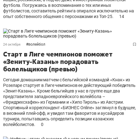
футбола. Погружаясь в воспоминания о тех или иных
футболистов, составитель рейтинга опирался исключительно на
опыт собственного общения с персонажами из Топ-25.
14
#
волейбол
24 октября
Старт в Лиге чемпионов поможет
«Зениту-Казань» порадовать
болельщиков (превью)
Сегодня домашним матчем с бельгийской командой «Кнак» из
Розеларе стартует в Лиге чемпионов ее действующий победитель
«Зенит-Казань». Кроме бельгийцев у нас в группе еще два
представителя западноевропейского волейбола –
«Фридрихсхафен» из Германии и «Хипо Тироль» из Австрии.
Спортивный корреспондент «БИЗНЕС Online» заглянул в будущее,
в весенний плей-офф, и увидел там фаворитов и аусайдеров
турнира, попытавшись определить позиции казанских
волейболистов.
0