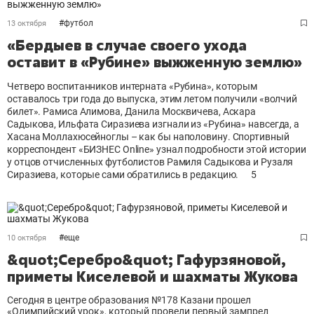
#
футбол
13 октября
«Бердыев в случае своего ухода
оставит в «Рубине» выжженную землю»
Четверо воспитанников интерната «Рубина», которым
оставалось три года до выпуска, этим летом получили «волчий
билет». Рамиса Алимова, Данила Москвичева, Аскара
Садыкова, Ильфата Сиразиева изгнали из «Рубина» навсегда, а
Хасана Моллахюсейноглы – как бы наполовину. Спортивный
корреспондент «БИЗНЕС Online» узнал подробности этой истории
у отцов отчисленных футболистов Рамиля Садыкова и Рузаля
Сиразиева, которые сами обратились в редакцию.
5
#
еще
10 октября
&quot;Серебро&quot; Гафурзяновой,
приметы Киселевой и шахматы Жукова
Сегодня в центре образования №178 Казани прошел
«Олимпийский урок», который провели первый зампред