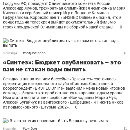
Госдумы РФ, президент Олимпийского комитета России
Александр Жуков, трехкратная олимпийская чемпионка Мария
Киселева и серебряный призер Игр в Лондоне Камилла
Гафурзянова. Корреспондент «БИЗНЕС Online» выяснил, что в
конце года на телеэкран выйдет документальный фильм о
героях лондонской Олимпиады из сборной нашей страны.
0
#
водное поло
9 октября
«Синтез»: Бюджет опубликовать – это
вам не стакан воды выпить
Сегодня в плавательном бассейне «Оргсинтез» состоялась
презентация ватерпольного клуба «Синтез». Спортивный
корреспондент «БИЗНЕС Online» выяснил имена новый игроков
команды, бюджет которой останется на прошлогоднем уровне.
Ими стали воспитанник сербской «Войводины» Марко Чук,
Алексей Бугайчук из венгерского «Дебрецена» и Никита Янков
из подмосковного «Штурма-2002».
0
#
футбол
6 октября