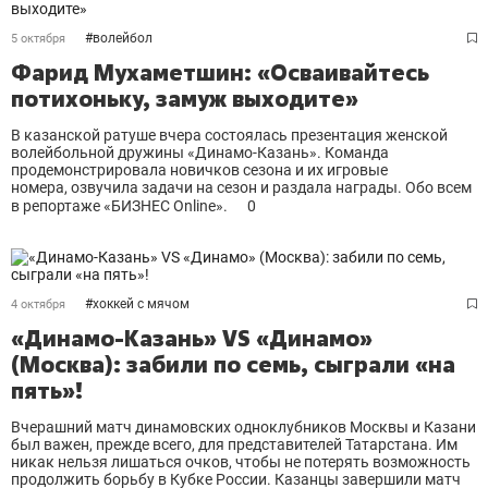
#
волейбол
5 октября
Фарид Мухаметшин: «Осваивайтесь
потихоньку, замуж выходите»
В казанской ратуше вчера состоялась презентация женской
волейбольной дружины «Динамо-Казань». Команда
продемонстрировала новичков сезона и их игровые
номера, озвучила задачи на сезон и раздала награды. Обо всем
в репортаже «БИЗНЕС Online».
0
#
хоккей с мячом
4 октября
«Динамо-Казань» VS «Динамо»
(Москва): забили по семь, сыграли «на
пять»!
Вчерашний матч динамовских одноклубников Москвы и Казани
был важен, прежде всего, для представителей Татарстана. Им
никак нельзя лишаться очков, чтобы не потерять возможность
продолжить борьбу в Кубке России. Казанцы завершили матч