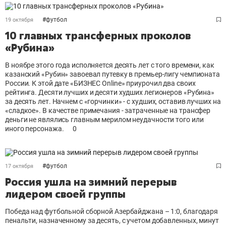
#
футбол
19 октября
10 главных трансферных проколов
«Рубина»
В ноябре этого года исполняется десять лет с того времени, как
казанский «Рубин» завоевал путевку в премьер-лигу чемпионата
России. К этой дате «БИЗНЕС Online» приурочил два своих
рейтинга. Десяти лучших и десяти худших легионеров «Рубина»
за десять лет. Начнем с «горчинки» - с худших, оставив лучших на
«сладкое». В качестве примечания - затраченные на трансфер
деньги не являлись главным мерилом неудачности того или
иного персонажа.
0
#
футбол
17 октября
Россия ушла на зимний перерыв
лидером своей группы
Победа над футбольной сборной Азербайджана – 1:0, благодаря
пенальти, назначенному за десять, с учетом добавленных, минут