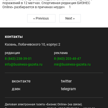
поражений в 12 матчах. Спортивная редакция БИЗНЕС
Online» разбирается в причинах неудач
1
« Previous
Next »
контакты
Казань, Лобачевского 10, корпус 2
редакция
реклама
8 (843) 238-39-01
8 (843) 203-48-47
info@business-gazeta.ru
mir@business-gazeta.ru
вконтакте
twitter
дзен
telegram
Деловая электронная газета «Бизнес Online» (на связи).