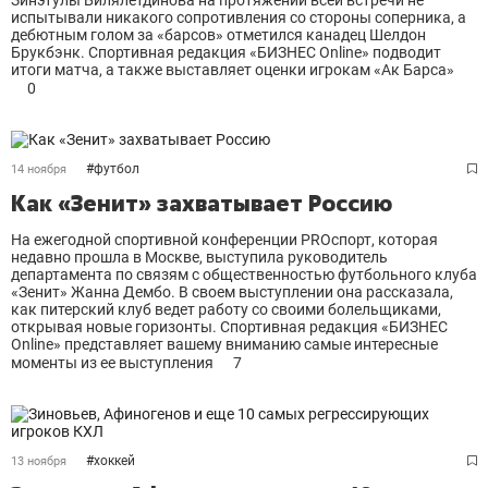
Зинэтулы Билялетдинова на протяжении всей встречи не
испытывали никакого сопротивления со стороны соперника, а
дебютным голом за «барсов» отметился канадец Шелдон
Брукбэнк. Спортивная редакция «БИЗНЕС Online» подводит
итоги матча, а также выставляет оценки игрокам «Ак Барса»
0
#
футбол
14 ноября
Как «Зенит» захватывает Россию
На ежегодной спортивной конференции PROcпорт, которая
недавно прошла в Москве, выступила руководитель
департамента по связям с общественностью футбольного клуба
«Зенит» Жанна Дембо. В своем выступлении она рассказала,
как питерский клуб ведет работу со своими болельщиками,
открывая новые горизонты. Спортивная редакция «БИЗНЕС
Online» представляет вашему вниманию самые интересные
моменты из ее выступления
7
#
хоккей
13 ноября