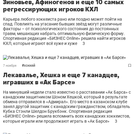
Зиновьев, Афиногенов и еще 10 самых
регрессирующих игроков КХЛ
Карьера любого хоккеиста рано или поздно может пойти на
спад. Повлиять на угасание бывших звёзд могут различные
факторы – от психологического состояния до постоянных
травм, мешающих набрать оптимальную физическую форму.
Спортивная редакция «БИЗНЕС Online» решила найти игроков
КХЛ, которые играют всё хуже и хуже
3
#
хоккей
7 ноября
Лекавалье, Хешка и еще 7 канадцев,
игравших в «Ак Барсе»
На минувшей недели стало известно о расставании «Ак Барса» с
канадским защитником Шоном Хешкой, который в результате
обмена отправился в «Адмирал». Его место в казанском клубе
занял другой защитник с канадским гражданством, обладатель
Кубка Стэнли Шелдон Брукбэнк. Спортивная редакция
«БИЗНЕС Online» решила вспомнить всех канадских хоккеистов,
которые играли или продолжают играть в «Ак Барсе»
3