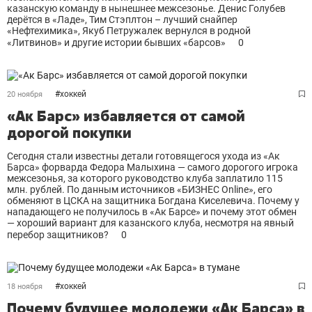
казанскую команду в нынешнее межсезонье. Денис Голубев
дерётся в «Ладе», Тим Стэплтон – лучший снайпер
«Нефтехимика», Якуб Петружалек вернулся в родной
«Литвинов» и другие истории бывших «барсов»
0
#
хоккей
20 ноября
«Ак Барс» избавляется от самой
дорогой покупки
Сегодня стали известны детали готовящегося ухода из «Ак
Барса» форварда Федора Малыхина — самого дорогого игрока
межсезонья, за которого руководство клуба заплатило 115
млн. рублей. По данным источников «БИЗНЕС Online», его
обменяют в ЦСКА на защитника Богдана Киселевича. Почему у
нападающего не получилось в «Ак Барсе» и почему этот обмен
— хороший вариант для казанского клуба, несмотря на явный
перебор защитников?
0
#
хоккей
18 ноября
Почему будущее молодежи «Ак Барса» в