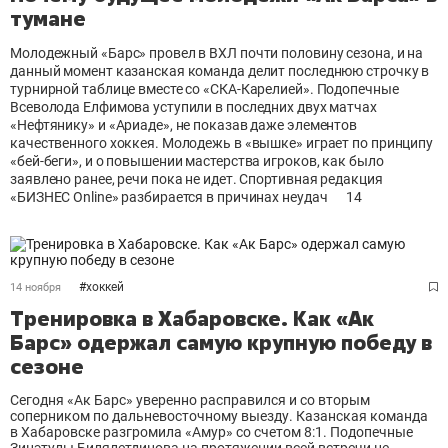
тумане
Молодежный «Барс» провел в ВХЛ почти половину сезона, и на
данный момент казанская команда делит последнюю строчку в
турнирной таблице вместе со «СКА-Карелией». Подопечные
Всеволода Елфимова уступили в последних двух матчах
«Нефтянику» и «Ариаде», не показав даже элементов
качественного хоккея. Молодежь в «вышке» играет по принципу
«бей-беги», и о повышении мастерства игроков, как было
заявлено ранее, речи пока не идет. Спортивная редакция
«БИЗНЕС Online» разбирается в причинах неудач
14
#
хоккей
14 ноября
Тренировка в Хабаровске. Как «Ак
Барс» одержал самую крупную победу в
сезоне
Сегодня «Ак Барс» уверенно расправился и со вторым
соперником по дальневосточному выезду. Казанская команда
в Хабаровске разгромила «Амур» со счетом 8:1. Подопечные