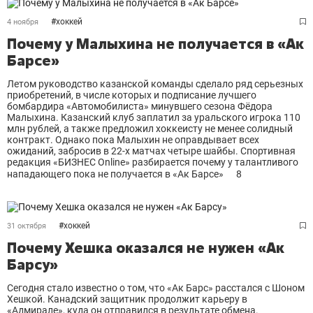
#
хоккей
4 ноября
Почему у Малыхина не получается в «Ак
Барсе»
Летом руководство казанской команды сделало ряд серьезных
приобретений, в числе которых и подписание лучшего
бомбардира «Автомобилиста» минувшего сезона Фёдора
Малыхина. Казанский клуб заплатил за уральского игрока 110
млн рублей, а также предложил хоккеисту не менее солидный
контракт. Однако пока Малыхин не оправдывает всех
ожиданий, забросив в 22-х матчах четыре шайбы. Спортивная
редакция «БИЗНЕС Online» разбирается почему у талантливого
нападающего пока не получается в «Ак Барсе»
8
#
хоккей
31 октября
Почему Хешка оказался не нужен «Ак
Барсу»
Сегодня стало известно о том, что «Ак Барс» расстался с Шоном
Хешкой. Канадский защитник продолжит карьеру в
«Адмирале», куда он отправился в результате обмена.