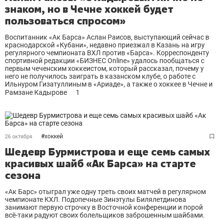
знаком, но в Чечне хоккей будет
пользоваться спросом»
Воспитанник «Ак Барса» Аслан Раисов, выступающий сейчас в
краснодарской «Кубани», недавно приезжал в Казань на игру
регулярного чемпионата ВХЛ против «Барса». Корреспонденту
спортивной редакции «БИЗНЕС Online» удалось пообщаться с
первым чеченским хоккеистом, который рассказал, почему у
него не получилось заиграть в казанском клубе, о работе с
Ильнуром Гизатуллиным в «Ариаде», а также о хоккее в Чечне и
Рамзане Кадырове
1
#
хоккей
26 октября
Шедевр Бурмистрова и еще семь самых
красивых шайб «Ак Барса» на старте
сезона
«Ак Барс» отыграл уже одну треть своих матчей в регулярном
чемпионате КХЛ. Подопечные Зинэтулы Билялетдинова
занимают первую строчку в Восточной конференции и порой
всё-таки радуют своих болельщиков заброшенным шайбами.