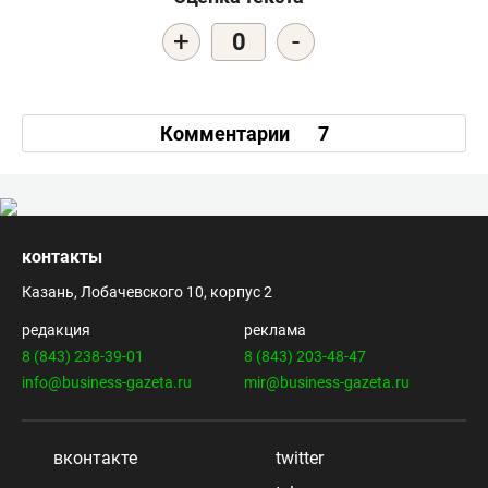
+
-
0
Комментарии
7
контакты
Казань, Лобачевского 10, корпус 2
редакция
реклама
8 (843) 238-39-01
8 (843) 203-48-47
info@business-gazeta.ru
mir@business-gazeta.ru
вконтакте
twitter