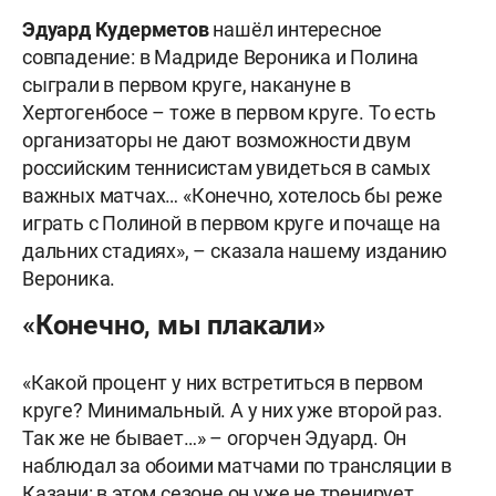
Эдуард Кудерметов
нашёл интересное
совпадение: в Мадриде Вероника и Полина
сыграли в первом круге, накануне в
Хертогенбосе – тоже в первом круге. То есть
организаторы не дают возможности двум
российским теннисистам увидеться в самых
важных матчах… «Конечно, хотелось бы реже
играть с Полиной в первом круге и почаще на
дальних стадиях», – сказала нашему изданию
Вероника.
«Конечно, мы плакали»
«Какой процент у них встретиться в первом
круге? Минимальный. А у них уже второй раз.
Так же не бывает…» – огорчен Эдуард. Он
наблюдал за обоими матчами по трансляции в
Казани: в этом сезоне он уже не тренирует