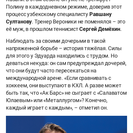
Полину в каждодневном режиме, доверив этот
процесс узбекскому специалисту
Равшану
Султанову
. Тренер Вероники не поменялся – это
её муж, в прошлом теннисист
Сергей Демёхин
.
Наблюдать за своими дочерьми в такой
напряженной борьбе – история тяжёлая. Силы
для этого у Эдуарда находились с трудом. Но
деваться некуда: он сам предупреждал дочерей,
что они будут часто пересекаться на
международной арене. «Если сравнивать с
хоккеем, они выступают в КХЛ. А разве может
быть так, что «Ак Барс» не сыграет с «Салаватом
Юлаевым» или «Металлургом»? Конечно,
каждый играет с каждым», – отметил он.