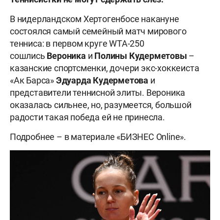
В нидерландском Хертогенбосе накануне
состоялся самый семейный матч мирового
тенниса: в первом круге WTA-250
сошлись
Вероника
и
Полины
Кудерметовы
–
казанские спортсменки, дочери экс-хоккеиста
«Ак Барса»
Эдуарда
Кудерметова
и
представители теннисной элиты. Вероника
оказалась сильнее, но, разумеется, большой
радости такая победа ей не принесла.
Подробнее – в материале «БИЗНЕС Online».