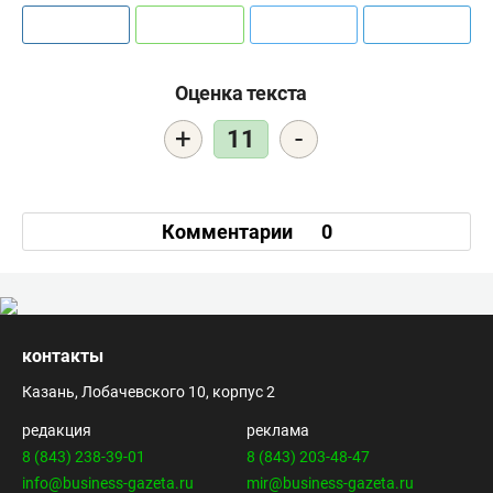
Оценка текста
+
-
11
Комментарии
0
контакты
Казань, Лобачевского 10, корпус 2
редакция
реклама
8 (843) 238-39-01
8 (843) 203-48-47
info@business-gazeta.ru
mir@business-gazeta.ru