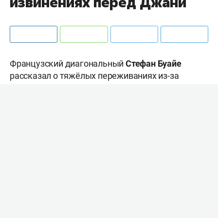
извинениях перед Джани
Французский диагональный
Стефан Буайе
рассказал о тяжёлых переживаниях из-за
пропуска Олимпиады-2024.
Буайе – олимпийский чемпион Токио. Он
пропустил Олимпиаду в Париже из-за травмы
правой лодыжки, которую получил 11 апреля
2024 года в матче чемпионата Польши, играя за
«Ресовию». Он до последнего наделся попасть
на домашние Игры, но главный тренер команды
предпочёл взять
Тео Фора
.
«Когда начался сбор, я оценивал свои шансы на
готовность к Олимпиаде в 70 процентов. Я видел