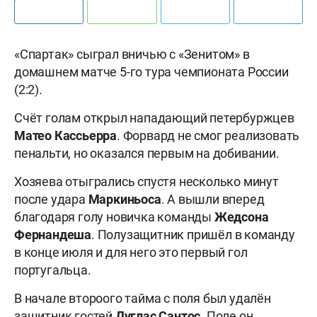
«Спартак» сыграл вничью с «Зенитом» в
домашнем матче 5-го тура чемпионата России
(2:2).
Счёт голам открыл нападающий петербуржцев
Матео Кассьерра
. Форвард не смог реализовать
пенальти, но оказался первым на добивании.
Хозяева отыгрались спустя несколько минут
после удара
Маркиньоса
. А вышли вперед
благодаря голу новичка команды
Жедсона
Фернандеша
. Полузащитник пришёл в команду
в конце июля и для него это первый гол
португальца.
В начале второого тайма с поля был удалён
защитник гостей
Дуглас Сантос
. Поле он