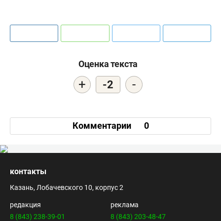
Оценка текста
+
-
-2
Комментарии
0
15:35 • 16 августа 2025
в закладки
#
#
волейбол
новости online
Алжирка Беннур набрала 51