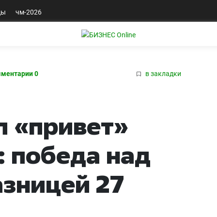
ды
чм-2026
ментарии 0
в закладки
л «привет»
 победа над
азницей 27