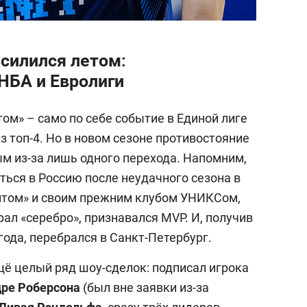
силился летом:
НБА и Евролиги
м» – само по себе событие в Единой лиге
з топ-4. Но в новом сезоне противостояние
м из-за лишь одного перехода. Напомним,
ься в Россию после неудачного сезона в
итом» и своим прежним клубом УНИКСом,
рал «серебро», признавался MVP. И, получив
 года, перебрался в Санкт-Петербург.
щё целый ряд шоу-сделок: подписал игрока
ре Роберсона
(был вне заявки из-за