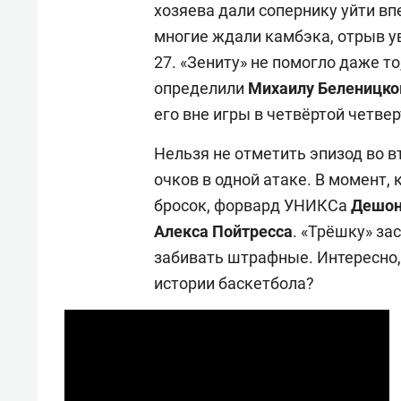
хозяева дали сопернику уйти впе
многие ждали камбэка, отрыв ув
27. «Зениту» не помогло даже то
определили
Михаилу
Беленицк
его вне игры в четвёртой четвер
Нельзя не отметить эпизод во в
очков в одной атаке. В момент
бросок, форвард УНИКСа
Дешо
Алекса
Пойтресса
. «Трёшку» за
забивать штрафные. Интересно,
истории баскетбола?