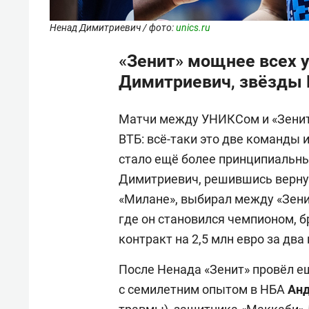
Ненад Димитриевич / фото:
unics.ru
«Зенит» мощнее всех у
Димитриевич, звёзды 
Матчи между УНИКСом и «Зенито
ВТБ: всё-таки это две команды и
стало ещё более принципиальны
Димитриевич, решившись вернут
«Милане», выбирал между «Зен
где он становился чемпионом, б
контракт на 2,5 млн евро за два
После Ненада «Зенит» провёл е
с семилетним опытом в НБА
Анд