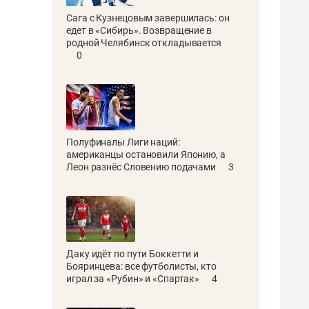
Сага с Кузнецовым завершилась: он
едет в «Сибирь». Возвращение в
родной Челябинск откладывается
0
Полуфиналы Лиги наций:
американцы остановили Японию, а
Леон разнёс Словению подачами
3
Даку идёт по пути Боккетти и
Бояринцева: все футболисты, кто
играл за «Рубин» и «Спартак»
4