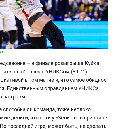
s.ru
редсезонке – в финале розыгрыша Кубка
нит» разобрался с УНИКСом (89:71).
иативой в том матче и, что самое обидное,
ться. Единственным оправданием УНИКСа
з-за травм.
а способна ли команда, тоже неплохо
кие деньги, что есть у «Зенита», в принципе
По последней игре, может быть, не сделать