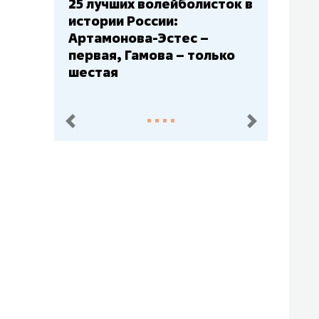
Бюджеты клубов КХЛ: СКА
– главный мажор, «Ак
Барс» – второй, «Салават
Юлаев» – середняк
пред.
след.