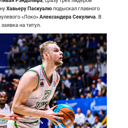
Ливая Рэндольфа
, сразу трёх лидеров
ену
Хавьеру Паскуалю
подыскал главного
рулевого «Локо»
Александера Секулича
. В
заявка на титул.