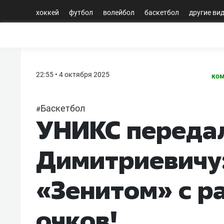
хоккей
футбол
волейбол
баскетбол
другие ви
22:55 • 4 октября 2025
ком
Баскетбол
#
УНИКС переда
Димитриевичу:
«Зенитом» с р
очков!