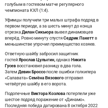
голубым в гостевом матче регулярного
чемпионата КХЛ (1:4).
Уфимцы получили три малых штрафа подряд в
первом периоде, а за шесть минут до конца
отрезка
Дилан Сикьюра
вывел динамовцев
вперёд. Ровно минуту спустя
Седрик Пакетт
в
меньшинстве упрочил преимущество хозяев.
Ответную шайбу забросил защитник
гостей
Ярослав Цулыгин,
однако
Никита
Гусев
восстановил разницу в два гола.
Затем
Девин Броссо
после ошибки голкипера
«Салавата»
Семёна Вязового
отправил
четвёртую шайбу в его ворота.
Подопечные
Виктора Козлова
потерпели уже
шестое подряд поражение от «Динамо».
Последняя победа датирована 8 октября 2022