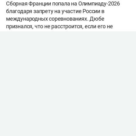
Сборная Франции попала на Олимпиаду-2026
благодаря запрету на участие России в
международных соревнованиях. Дюбе
признался, что не расстроится, если его не
вызовут в сборную Франции для участия в
хоккейном турнире на Олимпийских играх 2026
года.
«Разумеется, мы рады принимать участие в
Олимпиаде, но, возможно, у нас нет той радости
и ожидания, потому что причина, по которой мы
там оказались… Знаете, как спортсмен, я хочу
видеть сильнейшие сборные на Олимпиаде.
Поэтому неучастие России на чемпионатах мира
или в Олимпийских играх – это большое
упущение для хоккейного мира по моему
мнению. Да, мы отобрались на Олимпиаду, но
мы для этого, по сути, ничего не сделали.