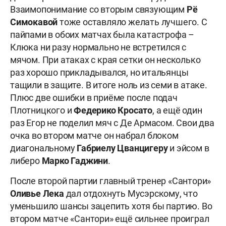
Взаимопонимание со вторым связующим
Рё
Симокавой
тоже оставляло желать лучшего. С
пайпами в обоих матчах была катастрофа –
Клюка ни разу нормально не встретился с
мячом. При атаках с края сетки он несколько
раз хорошо прикладывался, но итальянцы
тащили в защите. В итоге ноль из семи в атаке.
Плюс две ошибки в приёме после подач
Плотницкого и
Федерико
Кросато
, а ещё один
раз Егор не поделил мяч с Де Армасом. Свои два
очка во втором матче он набрал блоком
диагональному
Габриелу
Цванцигеру
и эйсом в
либеро
Марко Гаджини
.
После второй партии главный тренер «Сантори»
Оливье
Лека
дал отдохнуть Мусэрскому, что
уменьшило шансы зацепить хотя бы партию. Во
втором матче «Сантори» ещё сильнее проиграл