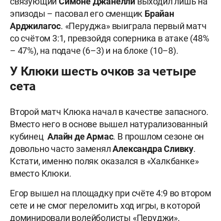
связующий
Симоне
Джанелли
выходил лишь на
эпизоды – пасовал его сменщик
Брайан
Арджилагос
. «Перуджа» выиграла первый матч
со счётом 3:1, превзойдя соперника в атаке (48%
– 47%), на подаче (6–3) и на блоке (10–8).
У Клюки шесть очков за четыре
сета
Второй матч Клюка начал в качестве запасного.
Вместо него в основе вышел натурализованный
кубинец
Алайн де Армас
. В прошлом сезоне он
довольно часто заменял
Александра
Сливку
.
Кстати, именно поляк оказался в «Халкбанке»
вместо Клюки.
Егор вышел на площадку при счёте 4:9 во втором
сете и не смог переломить ход игры, в которой
доминировали волейболисты «Перуджи».