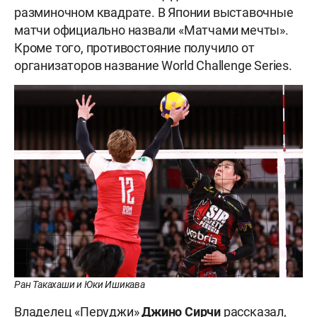
разминочном квадрате. В Японии выставочные
матчи официально назвали «Матчами мечты».
Кроме того, противостояние получило от
организаторов название World Challenge Series.
Ран Такахаши и Юки Ишикава
Владелец «Перуджи»
Джино
Сирчи
рассказал,