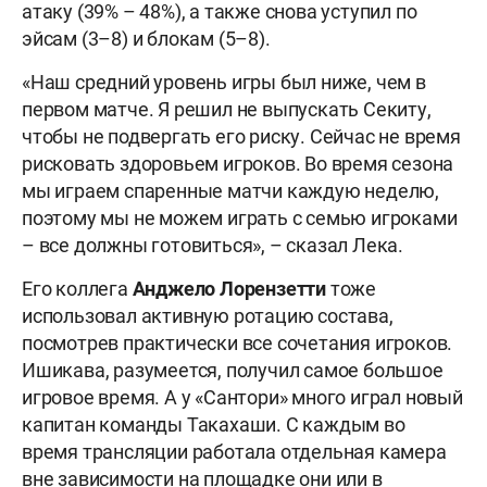
атаку (39% – 48%), а также снова уступил по
эйсам (3–8) и блокам (5–8).
«Наш средний уровень игры был ниже, чем в
первом матче. Я решил не выпускать Секиту,
чтобы не подвергать его риску. Сейчас не время
рисковать здоровьем игроков. Во время сезона
мы играем спаренные матчи каждую неделю,
поэтому мы не можем играть с семью игроками
– все должны готовиться», – сказал Лека.
Его коллега
Анджело
Лорензетти
тоже
использовал активную ротацию состава,
посмотрев практически все сочетания игроков.
Ишикава, разумеется, получил самое большое
игровое время. А у «Сантори» много играл новый
капитан команды Такахаши. С каждым во
время трансляции работала отдельная камера
вне зависимости на площадке они или в