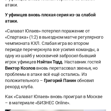
атаки.
У уфимцев вновь плохая серия из-за слабой
атаки.
«Салават Юлаев» потерпел поражение от
«Спартака» (1:2) в выездном матче регулярного
чемпионата КХЛ. Слабая игра во втором
периоде перечеркнула все усилия команды, а
одну из шайб у москвичей забросил бывший
игрок уфимцев
Нэйтан Тодд
. Наставник гостей
Виктор Козлов
вновь перетасовал звенья, но
проблемы в атаке всё ещё остались. Из
положительного –
Григорий Панин
обновил
рекорд клуба.
Как «Салават Юлаев» вновь проиграл в Москве
– в материале «БИЗНЕС Online».