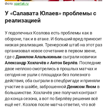
Фото:
spartak.ru
У «Салавата Юлаев» проблемы с
реализацией
У подопечных Козлова есть проблемы как в
обороне, так и в атаке. И больший вред приносит
низкая реализация. Тренерский штаб на этот раз
организовал новое сочетание в первом звене,
где с
Данилом Алалыкиным
сыграли новички
Александр Хохлачёв
и
Антон Берлёв
. Последние
двое неплохо смотрелись в прошлых матчах и
сегодня не ушли с площадки без полезного
действия, оба сыграли в спецбригаде и приняли
участие в шайбе, заброшенной
Денисом Яном
в
большинстве. Хохлачёв уже получил контракт
до конца сезона, а вот по Берлёву решения всё
ещё нет. Козлов после матча ответил, что всё