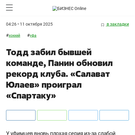
04:26 • 11 октября 2025
в закладки
#
#
хоккей
уфа
Тодд забил бывшей
команде, Панин обновил
рекорд клуба. «Салават
Юлаев» проиграл
«Спартаку»
У уфимцев вновь плохая серия из-за слабой