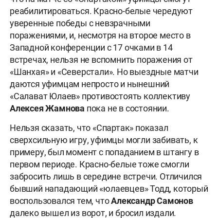
реабилитироваться. Красно-белые чередуют
уверенные победы с невзрачными
поражениями, и, несмотря на второе место в
Западной конференции с 17 очками в 14
встречах, нельзя не вспомнить поражения от
«Шанхая» и «Северстали». Но выездные матчи
даются уфимцам непросто и нынешний
«Салават Юлаев» противостоять коллективу
Алексея Жамнова
пока не в состоянии.
Нельзя сказать, что «Спартак» показал
сверхсильную игру, уфимцы могли забивать, к
примеру, был момент с попаданием в штангу в
первом периоде. Красно-белые тоже смогли
забросить лишь в середине встречи. Отличился
бывший нападающий «юлаевцев»
Тодд, который
воспользовался тем, что
Александр Самонов
далеко вышел из ворот, и бросил издали.