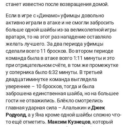
станет известно после возвращения домой.
Если в игре с «Динамо» уфимцы довольно
активно играли в атаке и не смогли забросить
больше одной шайбы из-за великолепной игры
вратаря, то на этот раз нападение оставляло
желать лучшего. За два периода уфимцы
сделали всего 11 бросков. Во втором периоде
команда была в атаке всего 1:11 минуты и это
при отрицательном счёте, в том же промежутке
у соперника было 6:32 минуты. В третьей
двадцатиминутке команда выглядела
увереннее – 10 бросков, тогда и была
заброшена единственная шайба, но на большее
гости не отважились. Блёкло смотрелись
главная ударная сила – Алалыкин и
Джек
Родуолд
, а у Яна кроме одной шайбы сложно что-
то ещё отметить.
Максим Кузнецов
, который