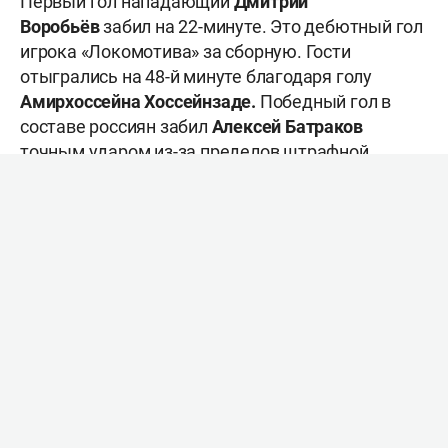
Первый гол нападающий
Дмитрий
Воробьёв
забил на 22-минуте. Это дебютный гол
игрока «Локомотива» за сборную. Гости
отыгрались на 48-й минуте благодаря голу
Амирхоссейна Хоссейнзаде.
Победный гол в
составе россиян забил
Алексей Батраков
точным ударом из-за пределов штрафной
площади на 70-й минуте.
Нападающий «Пайкана»
Касра Тахери
, права на
которого принадлежат «Рубину», вышел на
замену на 78-й минуте, но не отметился
результативными действиями.
14 октября сборная России в Москве сыграет
товарищеский матч с командой Боливии.
Беспроигрышная серия российской команды
достигла 16 матчей. После поражения от
сборной Египта U23 в сентябре 2023 года