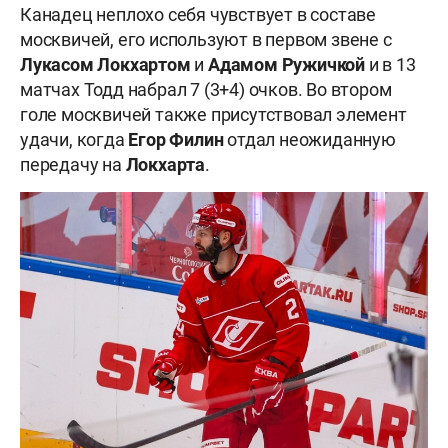
Канадец неплохо себя чувствует в составе
москвичей, его используют в первом звене с
Лукасом Локхартом
и
Адамом Ружичкой
и в 13
матчах Тодд набрал 7 (3+4) очков. Во втором
голе москвичей также присутствовал элемент
удачи, когда
Егор Филин
отдал неожиданную
передачу на
Локхарта
.