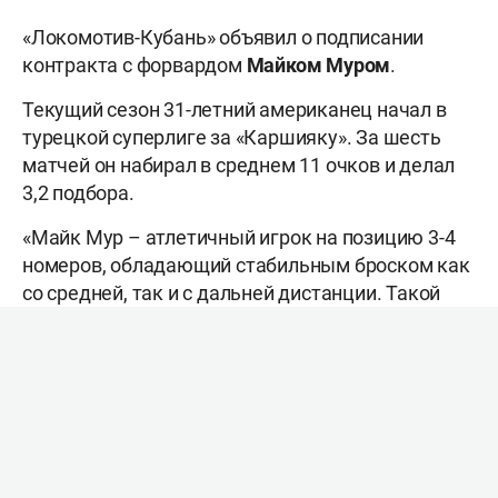
«Локомотив-Кубань» объявил о подписании
контракта с форвардом
Майком
Муром
.
Текущий сезон 31-летний американец начал в
турецкой суперлиге за «Каршияку». За шесть
матчей он набирал в среднем 11 очков и делал
3,2 подбора.
«Майк Мур – атлетичный игрок на позицию 3-4
номеров, обладающий стабильным броском как
со средней, так и с дальней дистанции. Такой
игрок нам нужен для улучшения качества
ротации и усиления работы на щитах.
Рассчитываем на Майка уже в ближайших
матчах», – объяснил подписание вице-президент
краснодарского клуба
Алексей
Пегушин
.
В ноябре состав «Локомотива» пополнил
Би