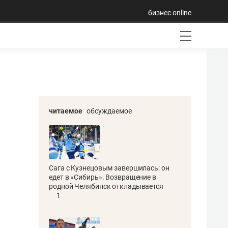
бизнес online
читаемое
обсуждаемое
Сага с Кузнецовым завершилась: он
едет в «Сибирь». Возвращение в
родной Челябинск откладывается
1