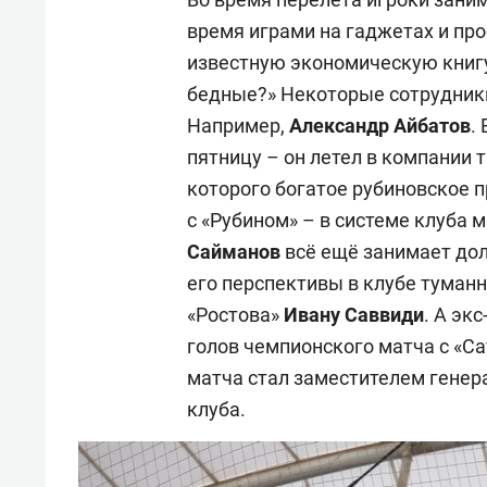
время играми на гаджетах и пр
известную экономическую книгу
бедные?» Некоторые сотрудники
Например,
Александр Айбатов
.
пятницу – он летел в компании 
которого богатое рубиновское п
с «Рубином» – в системе клуба 
Сайманов
всё ещё занимает дол
его перспективы в клубе туман
«Ростова»
Ивану
Саввиди
. А экс
голов чемпионского матча с «Сат
матча стал заместителем генер
клуба.