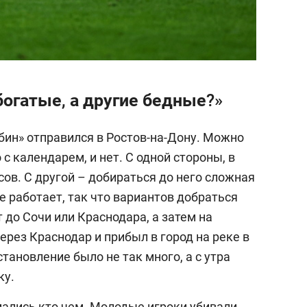
огатые, а другие бедные?»
убин» отправился в Ростов-на-Дону. Можно
 с календарем, и нет. С одной стороны, в
сов. С другой – добираться до него сложная
е работает, так что вариантов добраться
т до Сочи или Краснодара, а затем на
ерез Краснодар и прибыл в город на реке в
становление было не так много, а с утра
ку.
мались кто чем. Молодые игроки убивали