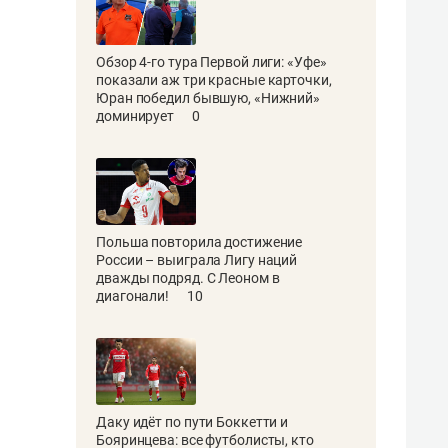
Обзор 4-го тура Первой лиги: «Уфе»
показали аж три красные карточки,
Юран победил бывшую, «Нижний»
доминирует
0
Польша повторила достижение
России – выиграла Лигу наций
дважды подряд. С Леоном в
диагонали!
10
Даку идёт по пути Боккетти и
Бояринцева: все футболисты, кто