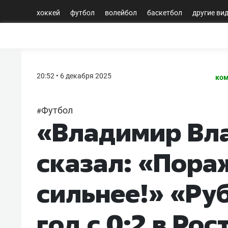
хоккей
футбол
волейбол
баскетбол
другие ви
20:52 • 6 декабря 2025
ком
Футбол
#
«Владимир Вл
сказал: «Пора
сильнее!» «Ру
год с 0:2 в Ро