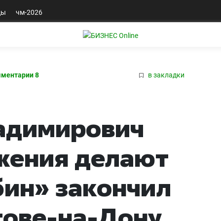
ды
чм-2026
ментарии 8
в закладки
адимирович
жения делают
бин» закончил
стове-на-Дону