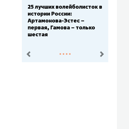
Бюджеты клубов КХЛ: СКА
– главный мажор, «Ак
Барс» – второй, «Салават
Юлаев» – середняк
пред.
след.