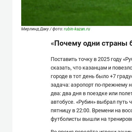
Мирлинд Даку / фото:
rubin-kazan.ru
«Почему одни страны б
Поставить точку в 2025 году «Р
сказать, что казанцам и повезло
городе в тот день было +7 граду
задача: аэропорт по-прежнему н
два: два дня в поездке или поле
автобусе. «Рубин» выбрал путь ч
пятницу в 22:00. Времени на вос
футболисты вышли на трениров
Во время перелёта игроки зани