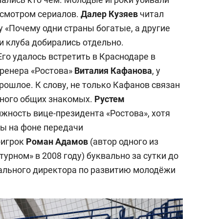
осмотром сериалов.
Далер Кузяев
читал
 «Почему одни страны богатые, а другие
 клуба добирались отдельно.
 Его удалось встретить в Краснодаре в
тренера «Ростова»
Виталия Кафанов
а
, у
рошлое. К слову, не только Кафанов связан
много общих знакомых.
Рустем
жность вице-президента «Ростова», хотя
ны на фоне передачи
-игрок
Роман Адамов
(автор одного из
урном» в 2008 году) буквально за сутки до
ального директора по развитию молодёжи