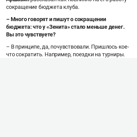
сокращение бюджета клуба.
– Много говорят и пишут о сокращении
бюджета: что у «Зенита» стало меньше денег.
Вы это чувствуете?
– В принципе, да, почувствовали. Пришлось кое-
что сократить. Например, поездки на турниры.
– Но при этом «Зенит» продолжает тратить
большие деньги на легионеров. Нет ли здесь
перекоса – условно, отказаться от одного
трансфера, но не резать расходы на академию?
– Это решает руководство. Как это будет
дальше – посмотрим, – сказал Аршавин в
интервью
«Фонтанке»
.
Ранее о сокращении бюджета клуба рассказал
известный футбольный агент
Герман Ткаченко
.