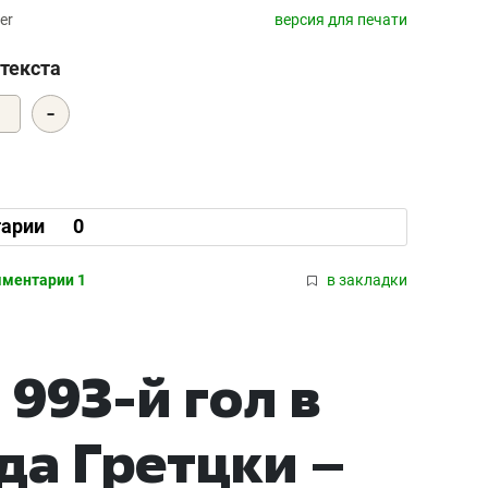
er
версия для печати
текста
-
2
арии
0
ментарии 1
в закладки
993-й гол в
да Гретцки –