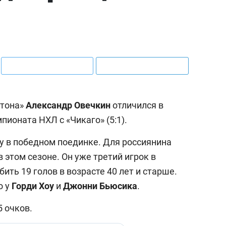
гтона»
Александр
Овечкин
отличился в
пионата НХЛ с «Чикаго» (5:1).
ку в победном поединке. Для россиянина
 этом сезоне. Он уже третий игрок в
ить 19 голов в возрасте 40 лет и старше.
о у
Горди
Хоу
и
Джонни
Бьюсика
.
5 очков.