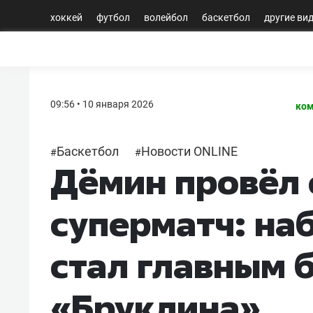
хоккей
футбол
волейбол
баскетбол
другие ви
09:56 • 10 января 2026
ком
Баскетбол
Новости ONLINE
#
#
Дёмин провёл
суперматч: наб
стал главным
«Бруклина»