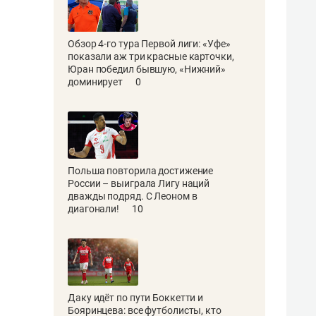
Обзор 4-го тура Первой лиги: «Уфе»
показали аж три красные карточки,
Юран победил бывшую, «Нижний»
доминирует
0
Польша повторила достижение
России – выиграла Лигу наций
дважды подряд. С Леоном в
диагонали!
10
Даку идёт по пути Боккетти и
Бояринцева: все футболисты, кто