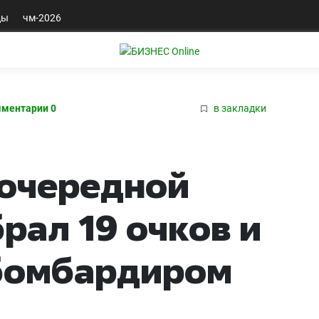
ды
чм-2026
ментарии 0
в закладки
 очередной
рал 19 очков и
 бомбардиром