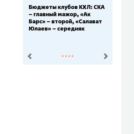
Бюджеты клубов КХЛ: СКА
– главный мажор, «Ак
Барс» – второй, «Салават
Юлаев» – середняк
пред.
след.