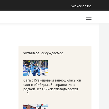
бизнес online
читаемое
обсуждаемое
Сага с Кузнецовым завершилась: он
едет в «Сибирь». Возвращение в
родной Челябинск откладывается
1