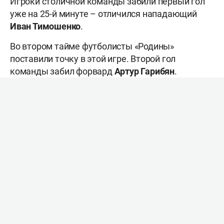
Игроки столичной команды забили первый гол
уже на 25-й минуте – отличился нападающий
Иван Тимошенко
.
Во втором тайме футболисты «Родины»
поставили точку в этой игре. Второй гол
команды забил форвард
Артур Гарибян
.
Ещё до финального свистка на поле случилась
потасовка. Друг против друга сошлись тот же
Гарибян и защитник гостей
Руслан Байтуков
.
Игрок «Родины» толкнул своего оппонента,
когда он вводил мяч из аута.
По итогам стыки красные карточки получили
Гарибян и защитник «Челябинска»
Хетаг Кочиев
.