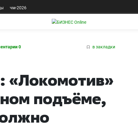
ды
чм-2026
ентарии 0
в закладки
: «Локомотив»
ном подъёме,
должно