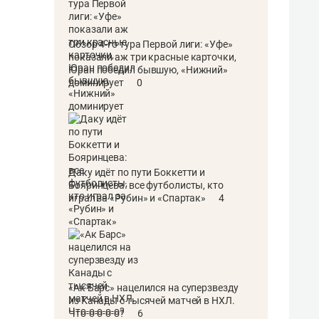
Обзор 4-го тура Первой лиги: «Уфе»
показали аж три красные карточки,
Юран победил бывшую, «Нижний»
доминирует
0
Даку идёт по пути Боккетти и
Бояринцева: все футболисты, кто
играл за «Рубин» и «Спартак»
4
«Ак Барс» нацелился на суперзвезду
из Канады с тысячей матчей в НХЛ.
Что-о-о-о-о?
6