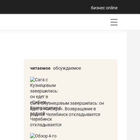
бизнес online
читаемое
обсуждаемое
Сага с Кузнецовым завершилась: он
едет в «Сибирь». Возвращение в
родной Челябинск откладывается
1