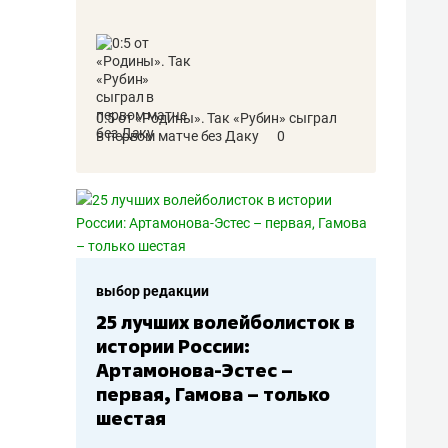
0:5 от «Родины». Так «Рубин» сыграл
в первом матче без Даку
0
и
выбор редакции
волейболисток в
Бюджеты клубов КХЛ: СКА
ссии:
– главный мажор, «Ак
-Эстес –
Барс» – второй, «Салават
мова – только
Юлаев» – середняк