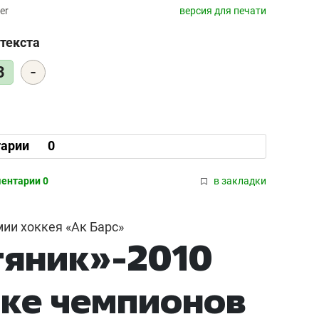
er
версия для печати
текста
-
3
арии
0
ентарии 0
в закладки
ии хоккея «Ак Барс»
тяник»-2010
бке чемпионов