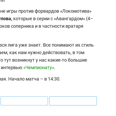
ne»
ане игры против форвардов «Локомотива»
улова,
которые в серии с «Авангардом» (4–
оков соперника и в частности вратаря
 вся лига уже знает. Все понимают их стиль
аем, как нам нужно действовать, в том
то тут возникнут у нас какие-то большие
в интервью
«Чемпионату»
.
выбор редакци
мая. Начало матча – в 14:30.
25 лучших 
истории Ро
Артамонова
первая, Га
шестая