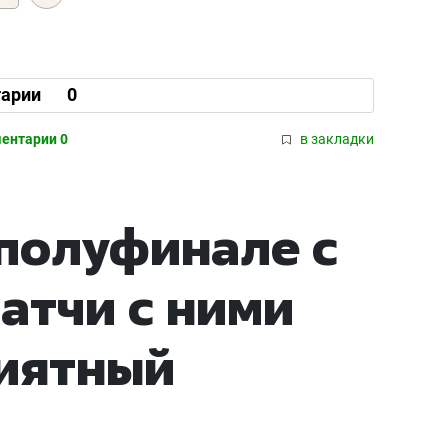
арии
0
ентарии 0
в закладки
 полуфинале с
атчи с ними
риятный