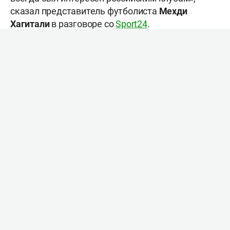
сказал представитель футболиста
Мехди
Хагитали
в разговоре со
Sport24
.
Напомним, что в чемпионате России иранец уже
играл. Он выступал в составе «Рубина», «Зенита»
и «Ростова».
В нынешнем сезоне Азмун отметился тремя
голами и двумя ассистами в 14 матчах «Шабаб
Аль-Ахли» во всех турнирах.
Оценка текста
+
-
0