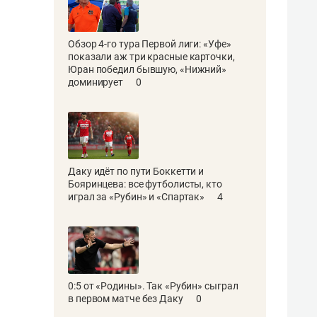
Обзор 4-го тура Первой лиги: «Уфе»
показали аж три красные карточки,
Юран победил бывшую, «Нижний»
доминирует
0
Даку идёт по пути Боккетти и
Бояринцева: все футболисты, кто
играл за «Рубин» и «Спартак»
4
0:5 от «Родины». Так «Рубин» сыграл
в первом матче без Даку
0