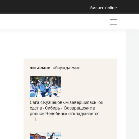
бизнес online
читаемое
обсуждаемое
Сага с Кузнецовым завершилась: он
едет в «Сибирь». Возвращение в
родной Челябинск откладывается
1