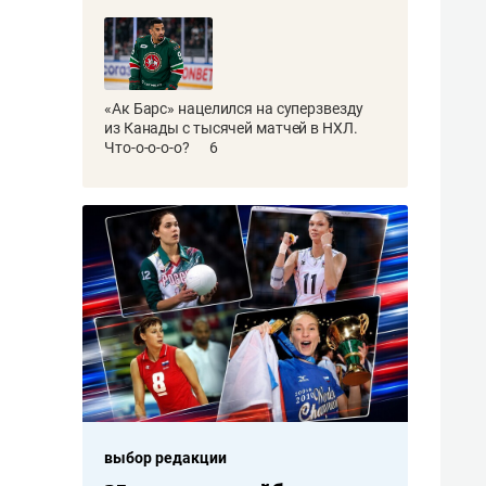
«Ак Барс» нацелился на суперзвезду
из Канады с тысячей матчей в НХЛ.
Что-о-о-о-о?
6
выбор редакции