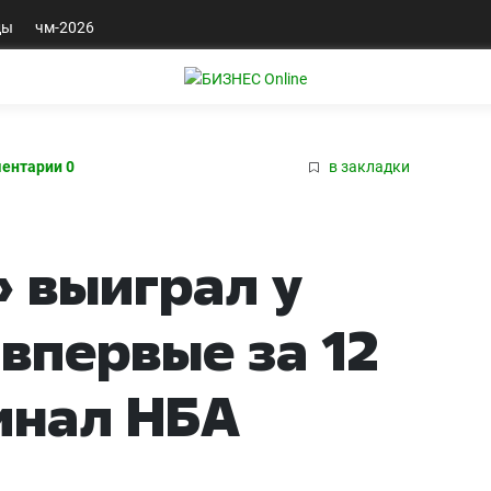
ды
чм-2026
ентарии 0
в закладки
 выиграл у
впервые за 12
инал НБА