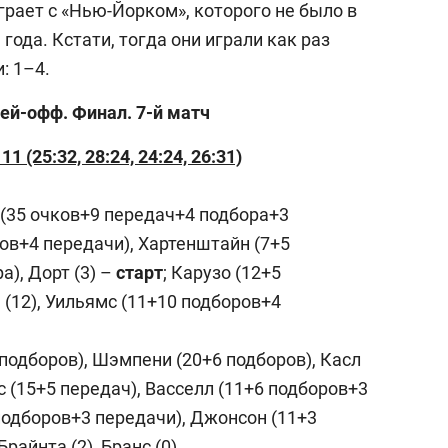
рает с «Нью-Йорком», которого не было в
года. Кстати, тогда они играли как раз
: 1–4.
ей-офф. Финал. 7-й матч
 (25:32, 28:24, 24:24, 26:31)
 (35 очков+9 передач+4 подбора+3
ров+4 передачи), Хартенштайн (7+5
а), Дорт (3) –
старт
; Карузо (12+5
(12), Уильямс (11+10 подборов+4
 подборов), Шэмпени (20+6 подборов), Касл
с (15+5 передач), Васселл (11+6 подборов+3
 подборов+3 передачи), Джонсон (11+3
Брайнта (2), Бранс (0)