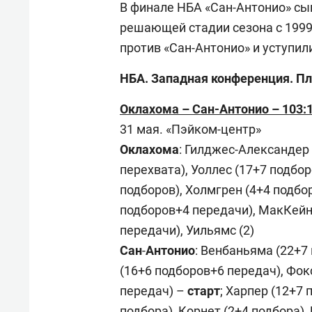
В финале НБА «Сан-Антонио» сыг
решающей стадии сезона с 1999 
против «Сан-Антонио» и уступили
НБА. Западная конференция. Пл
Оклахома – Сан-Антонио – 103:111
31 мая. «Пэйком-центр»
Оклахома
: Гилджес-Александер
перехвата), Уоллес (17+7 подбо
подборов), Холмгрен (4+4 подбор
подборов+4 передачи), МакКейн 
передачи), Уильямс (2)
Сан
-
Антонио
: Венбаньяма (22+7
(16+6 подборов+6 передач), Фок
передач) –
старт
; Харпер (12+7
подбора), Корнет (2+4 подбора), 