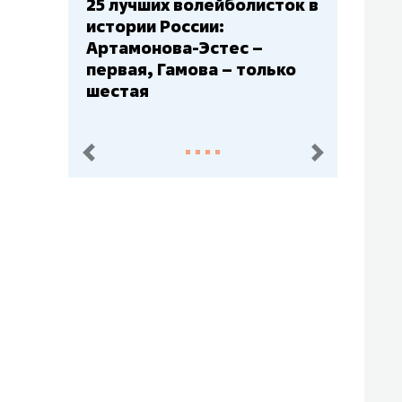
Бюджеты клубов КХЛ: СКА
– главный мажор, «Ак
Барс» – второй, «Салават
Юлаев» – середняк
пред.
след.