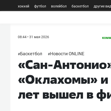
хоккей
футбол
волейбол
баскетбол
другие ви
08:44 • 31 мая 2026
комм
Баскетбол
Новости ONLINE
#
#
«Сан-Антонио»
«Оклахомы» и 
лет вышел в ф