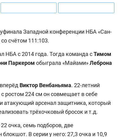
луфинала Западной конференции НБА «Сан-
со счётом 111:103.
 НБА с 2014 года. Тогда команда с
Тимом
они
Паркером
обыграла «Майами»
Леброна
 вперёд
Виктор
Венбаньяма
. 22-летний
с ростом 224 см он совмещает в себе
 и атакующий арсенал защитника, который
еализовать трёхочковый бросок и т.д.
22 очка, семь подборов, две
блокшот. В серии у него: 27,3 очка и 10,9