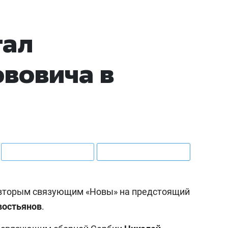
тал
вовича в
, вторым связующим «Новы» на предстоящий
востьянов
.