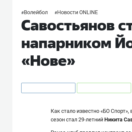
Волейбол
Новости ONLINE
#
#
Савостьянов с
напарником Йо
«Нове»
Как стало известно «БО Спорт»
сезон стал 29-летний
Никита
Са