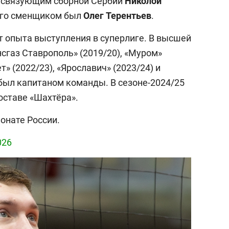
о связующим сборной Сербии
Николой
 его сменщиком был
Олег
Терентьев
.
ет опыта выступления в суперлиге. В высшей
нсгаз Ставрополь» (2019/20), «Муром»
т» (2022/23), «Ярославич» (2023/24) и
 был капитаном команды. В сезоне-2024/25
оставе «Шахтёра».
ионате России.
026