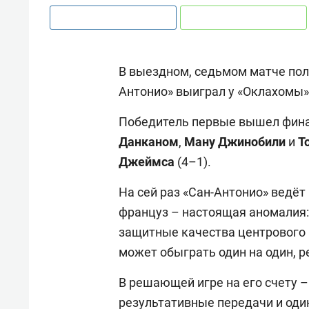
В выездном, седьмом матче по
Антонио» выиграл у «Оклахомы» 
Победитель первые вышел финал
Данканом
,
Ману
Джинобили
и
Т
Джеймса
(4–1).
На сей раз «Сан-Антонио» ведёт
француз – настоящая аномалия: 
защитные качества центрового
может обыграть один на один, р
В решающей игре на его счету – 
результативные передачи и один 