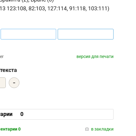
13 123:108, 82:103, 127:114, 91:118, 103:111)
er
версия для печати
текста
-
2
арии
0
ентарии 0
в закладки