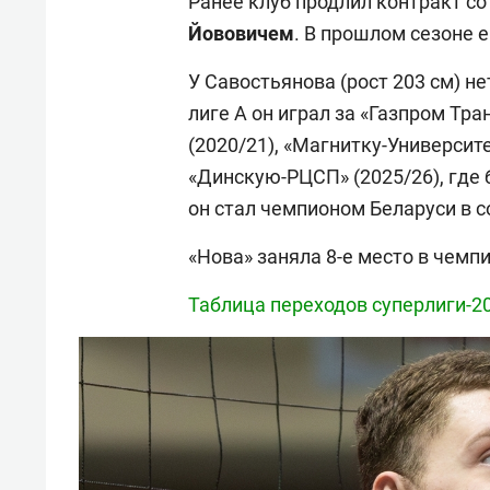
Ранее клуб продлил контракт с
Йововичем
. В прошлом сезоне
У Савостьянова (рост 203 см) н
лиге А он играл за «Газпром Тра
(2020/21), «Магнитку-Университе
«Динскую-РЦСП» (2025/26), где
он стал чемпионом Беларуси в с
«Нова» заняла 8-е место в чемп
Таблица переходов суперлиги-2