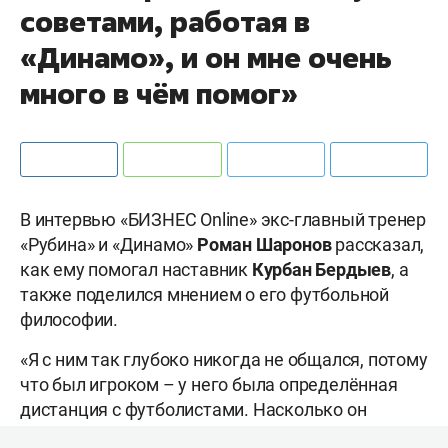
советами, работая в
«Динамо», и он мне очень
много в чём помог»
В интервью «БИЗНЕС Online» экс-главный тренер
«Рубина» и «Динамо»
Роман Шаронов
рассказал,
как ему помогал наставник
Курбан Бердыев
, а
также поделился мнением о его футбольной
философии.
«Я с ним так глубоко никогда не общался, потому
что был игроком – у него была определённая
дистанция с футболистами. Насколько он
изменился, лучше спросить у тех, кто был с ним