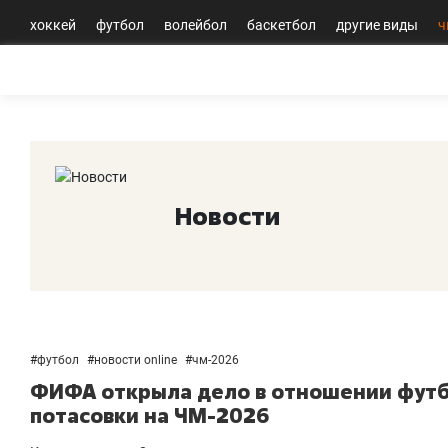
хоккей
футбол
волейбол
баскетбол
другие виды
ч
Новости
#
футбол
#
новости online
#
чм-2026
ФИФА открыла дело в отношении футб
потасовки на ЧМ-2026