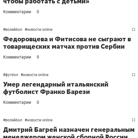
чтобы работать с детьми»
Комментарии
0
#
волейбол
#
новости online
Федоровцева и Фитисова не сыграют в
товарищеских матчах против Сербии
Комментарии
9
#
футбол
#
новости online
Умер легендарный итальянский
футболист Франко Барези
Комментарии
0
#
волейбол
#
новости online
Дмитрий Багрей назначен генеральным
менеджером женской сборной России