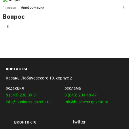
#
информация
1 января
Вопрос
0
контакты
Казань, Лобачевского 10, корпус 2
редакция
реклама
8 (843) 238-39-01
8 (843) 203-48-47
info@business-gazeta.ru
mir@business-gazeta.ru
вконтакте
twitter