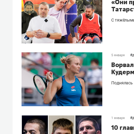
«Они п
Татарс
С тяжёлыми
#
5 января
Ворвал
Кудерм
Поднялась 
#
1 января
10 гла