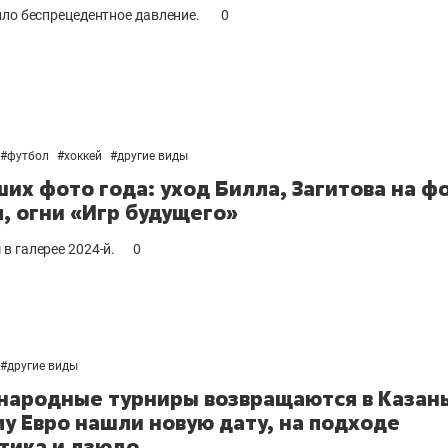
ило беспрецедентное давление.
0
#
футбол
#
хоккей
#
другие виды
ших фото года: уход Билла, Загитова на ф
, огни «Игр будущего»
в галерее 2024-й.
0
#
другие виды
ародные турниры возвращаются в Казан
у Евро нашли новую дату, на подходе
тика и дзюдо