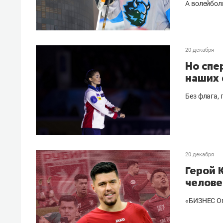
А волейбол
20 декабря
Но спе
наших 
Без флага, 
20 декабря
Герой 
челове
«БИЗНЕС On