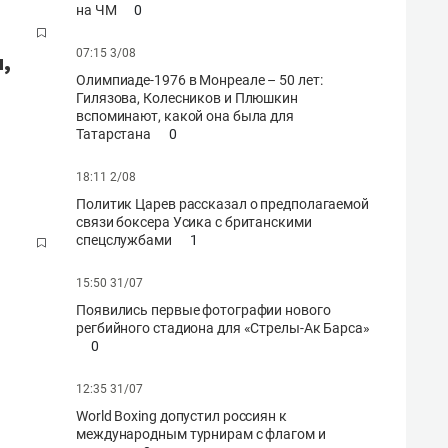
на ЧМ
0
07:15 3/08
,
Олимпиаде-1976 в Монреале – 50 лет:
Гилязова, Колесников и Плюшкин
вспоминают, какой она была для
Татарстана
0
18:11 2/08
Политик Царев рассказал о предполагаемой
связи боксера Усика с британскими
спецслужбами
1
15:50 31/07
Появились первые фотографии нового
регбийного стадиона для «Стрелы-Ак Барса»
0
12:35 31/07
World Boxing допустил россиян к
международным турнирам с флагом и