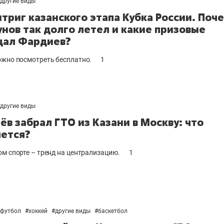
другие виды
нтриг казанского этапа Кубка России. Поч
нов так долго летел и какие призовые
щал Фардиев?
ожно посмотреть бесплатно.
1
другие виды
ёв забрал ГТО из Казани в Москву: что
ется?
ом спорте – тренд на централизацию.
1
футбол
#
хоккей
#
другие виды
#
баскетбол