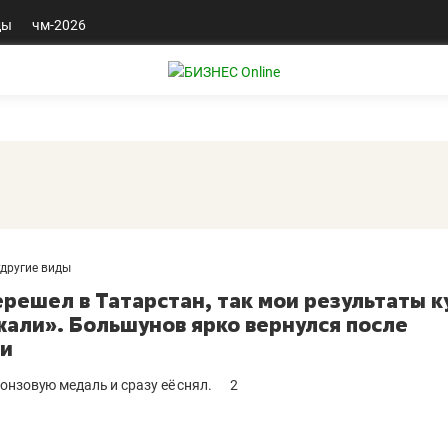
ды
чм-2026
другие виды
ерешел в Татарстан, так мои результаты к
жали». Большунов ярко вернулся после
ни
онзовую медаль и сразу её снял.
2