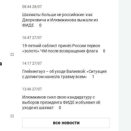
08:44 28/07
Шахматы больше не российские: как
Дворковича и Илюмжинова выжали из
ФИДЕ
0
16:47 27/07
19-летний саблист принёс России первое
«золото» ЧМ после возвращения флага
0
а
14:17 27/07
Глейхенгауз – об уходе Валиевой: «Ситуация
с допингом нанесла травму всем»
1
13:46 27/07
Илюмжинов снял свою кандидатуру с
выборов президента ФИДЕ и объявил об
уходе из шахмат
0
все новости