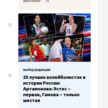
диагонали!
10
выбор редакции
Бюджеты клубов КХЛ: СКА
– главный мажор, «Ак
Барс» – второй, «Салават
Юлаев» – середняк