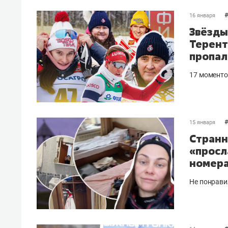
#
16 января
Звёзды
Терент
пропал
17 моменто
#
15 января
Странн
«просл
номера
Не понрави