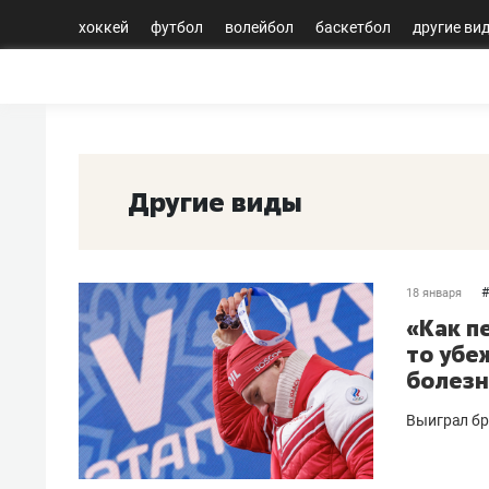
хоккей
футбол
волейбол
баскетбол
другие ви
Другие виды
#
18 января
«Как п
то убе
болез
Выиграл бр