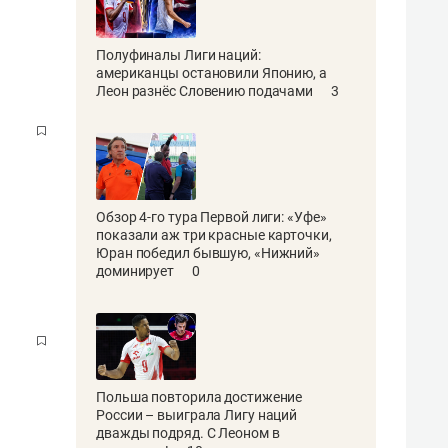
Полуфиналы Лиги наций:
американцы остановили Японию, а
Леон разнёс Словению подачами
3
Обзор 4-го тура Первой лиги: «Уфе»
показали аж три красные карточки,
Юран победил бывшую, «Нижний»
доминирует
0
Польша повторила достижение
России – выиграла Лигу наций
дважды подряд. С Леоном в