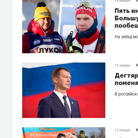
#
14 января
Пять и
Большу
пообе
На звёзд м
#
13 января
Дегтяр
поменя
В российск
#
12 января