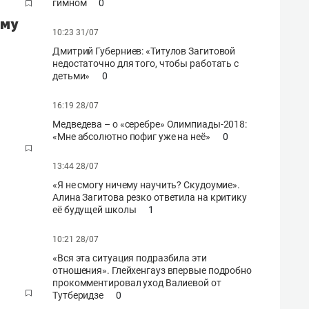
гимном
0
ему
10:23 31/07
Дмитрий Губерниев: «Титулов Загитовой
недостаточно для того, чтобы работать с
детьми»
0
16:19 28/07
Медведева – о «серебре» Олимпиады-2018:
«Мне абсолютно пофиг уже на неё»
0
13:44 28/07
«Я не смогу ничему научить? Скудоумие».
Алина Загитова резко ответила на критику
её будущей школы
1
10:21 28/07
«Вся эта ситуация подразбила эти
отношения». Глейхенгауз впервые подробно
прокомментировал уход Валиевой от
Тутберидзе
0