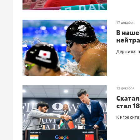
17 декабря
В наше
нейтра
Держится п
13 декабря
Скатал
стал 1
К игре кит