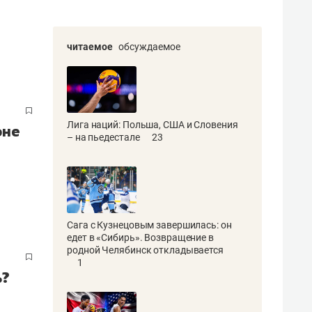
читаемое
обсуждаемое
Лига наций: Польша, США и Словения
оне
– на пьедестале
23
Сага с Кузнецовым завершилась: он
едет в «Сибирь». Возвращение в
родной Челябинск откладывается
1
ь?