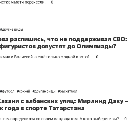
исткам матч перенесли.
0
#
другие виды
рва распишись, что не поддерживал СВО:
фигуристов допустят до Олимпиады?
гимна и Валиевой, а ещё только с одной квотой.
0
#
футбол
#
хоккей
#
другие виды
#
баскетбол
Казани с албанских улиц: Мирлинд Даку –
к года в спорте Татарстана
line» определился со своим кандидатом. А кого выберете вы?
0