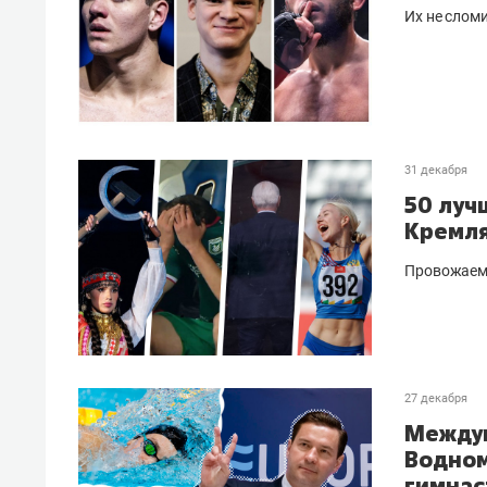
Их не слом
31 декабря
50 луч
Кремля
Провожаем 
27 декабря
Междун
Водном
гимнас