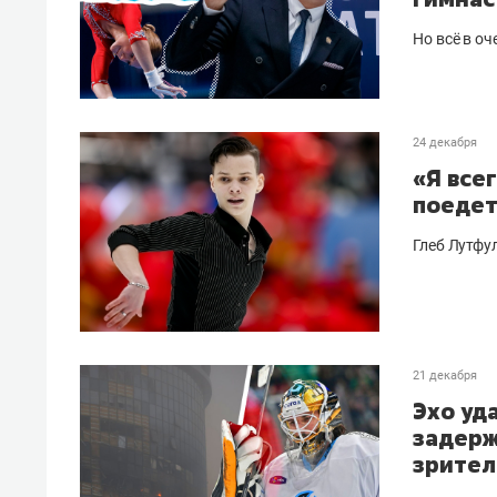
Но всё в оч
24 декабря
«Я все
поедет
Глеб Лутфу
21 декабря
Эхо уд
задерж
зрител