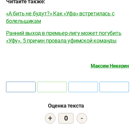
Читайте также:
«А бить не будут?» Как «Уфа» встретилась с
болельщикам
Ранний выход в премьер-лигу может погубить
«Уфу». 5 причин провала уфимской команды
Максим Никерин
Оценка текста
+
-
0