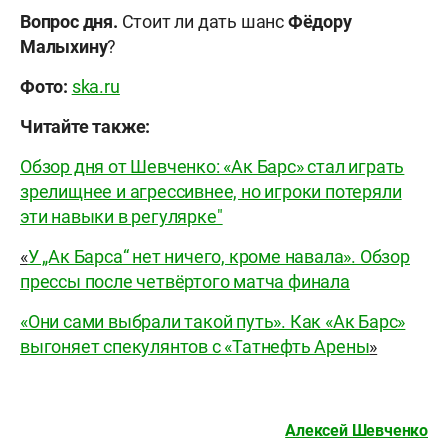
Вопрос дня.
Стоит ли дать шанс
Фёдору
Малыхину
?
Фото:
ska.ru
Читайте также:
Обзор дня от Шевченко: «Ак Барс» стал играть
зрелищнее и агрессивнее, но игроки потеряли
эти навыки в регулярке"
«
У „Ак Барса“ нет ничего, кроме навала». Обзор
прессы после четвёртого матча финала
«Они сами выбрали такой путь». Как «Ак Барс»
выгоняет спекулянтов с «Татнефть Арены
»
Алексей Шевченко