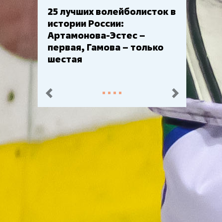
Бюджеты клубов КХЛ: СКА
– главный мажор, «Ак
Барс» – второй, «Салават
Юлаев» – середняк
пред.
след.