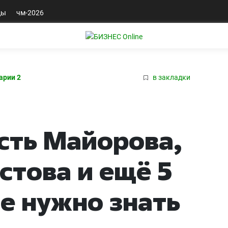
ды
чм-2026
арии 2
в закладки
сть Майорова,
това и ещё 5
е нужно знать