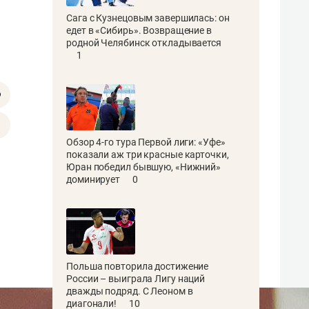
Сага с Кузнецовым завершилась: он
едет в «Сибирь». Возвращение в
родной Челябинск откладывается
1
Обзор 4-го тура Первой лиги: «Уфе»
показали аж три красные карточки,
Юран победил бывшую, «Нижний»
доминирует
0
Польша повторила достижение
России – выиграла Лигу наций
дважды подряд. С Леоном в
диагонали!
10