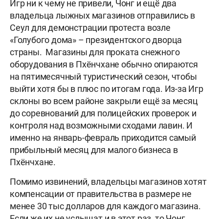
Игр ни к чему не привели, Чонг и ещё два
владельца лыжных магазинов отправились в
Сеул для демонстрации протеста возле
«Голубого дома» – президентского дворца
страны. Магазины для проката снежного
оборудования в Пхёнчхане обычно опираются
на пятимесячный туристический сезон, чтобы
выйти хотя бы в плюс по итогам года. Из-за Игр
склоны во всем районе закрыли ещё за месяц
до соревнований для полицейских проверок и
контроля над возможными сходами лавин. И
именно на январь-февраль приходится самый
прибыльный месяц для малого бизнеса в
Пхёнчхане.
Помимо извинений, владельцы магазинов хотят
компенсации от правительства в размере не
менее 30 тыс долларов для каждого магазина.
Если же их не услышат и в этот раз, то Чонг