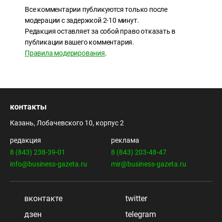
Все комментарии публикуются только после
модерации с задержкой 2-10 минут.
Редакция оставляет за собой право отказать в
публикации вашего комментария.
Правила модерирования
.
контакты
Казань, Лобачевского 10, корпус 2
редакция
реклама
8 (843) 238-39-01
8 (843) 203-48-47
info@business-gazeta.ru
mir@business-gazeta.ru
вконтакте
twitter
дзен
telegram