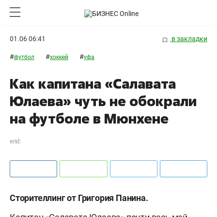
01.06 06:41
в закладки
#
#
#
футбол
хоккей
уфа
Как капитана «Салавата
Юлаева» чуть не обокрали
на футболе в Мюнхене
erid:
Сторителлинг от Григория Панина.