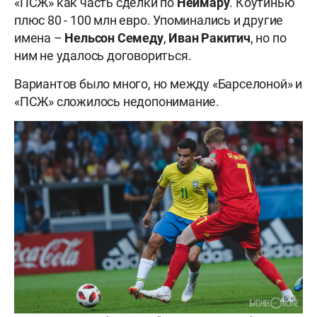
«П
СЖ» как часть сделки по
Неймару
. Коутинью
плюс 80 - 100 млн евро. Упоминались и другие
имена –
Нельсон
Семеду
,
Иван
Ракитич
, но по
ним не удалось договориться.
Вариантов было много, но между «Барселоной» и
«ПСЖ» сложилось недопонимание.