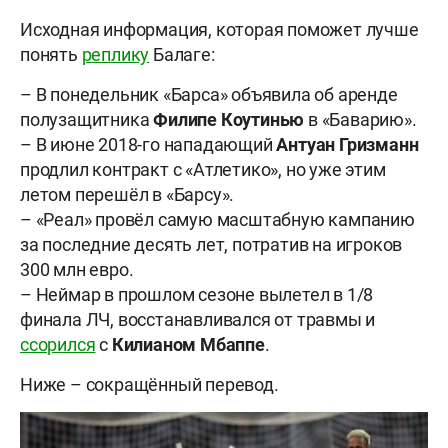
Исходная информация, которая поможет лучше
понять
реплику
Балаге:
– В понедельник «Барса» объявила об аренде
полузащитника
Филипе
Коутинью
в «Баварию».
– В июне 2018-го нападающий
Антуан
Гризманн
продлил контракт с «Атлетико», но уже этим
летом перешёл в «Барсу».
– «Реал» провёл самую масштабную кампанию
за последние десять лет, потратив на игроков
300 млн евро.
– Неймар в прошлом сезоне вылетел в 1/8
финала ЛЧ, восстанавливался от травмы и
ссорился
с
Килианом
Мбаппе
.
Ниже – сокращённый перевод.