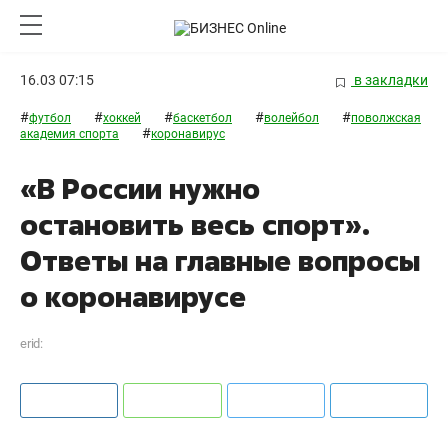
16.03 07:15
в закладки
#
#
#
#
#
футбол
хоккей
баскетбол
волейбол
поволжская
#
академия спорта
коронавирус
«В России нужно
остановить весь спорт».
Ответы на главные вопросы
о коронавирусе
erid: