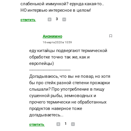
слабенькой иммункой? ерунда какая-то..
НО интервью интересное в целом!
3
ответить
Анонимно
16 марта 2020 в 10:59
еду китайцы подвергают термической
обработке точно так же, как и
европейцы)
-------------------------------------
Догадываюсь, что вы не повар, но хотя
бы про стейк разной степени прожарки
слышали? Про употребление в пищу
сушенной рыбы, земноводных и
прочего термически не обработанных
продуктов наверное тоже
догадываетесь...
1
ответить