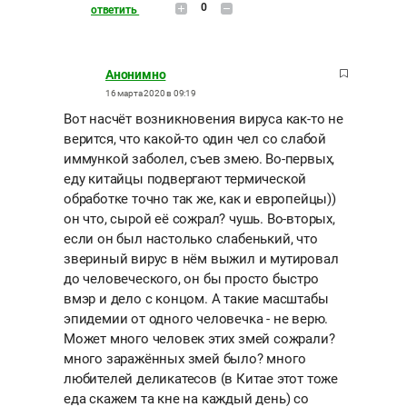
0
ответить
Анонимно
16 марта 2020 в 09:19
Вот насчёт возникновения вируса как-то не
верится, что какой-то один чел со слабой
иммункой заболел, съев змею. Во-первых,
еду китайцы подвергают термической
обработке точно так же, как и европейцы))
он что, сырой её сожрал? чушь. Во-вторых,
если он был настолько слабенький, что
звериный вирус в нём выжил и мутировал
до человеческого, он бы просто быстро
вмэр и дело с концом. А такие масштабы
эпидемии от одного человечка - не верю.
Может много человек этих змей сожрали?
много заражённых змей было? много
любителей деликатесов (в Китае этот тоже
еда скажем та кне на каждый день) со