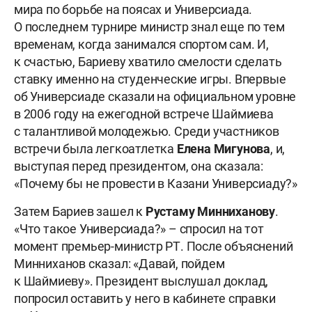
мира по борьбе на поясах и Универсиада.
О последнем турнире министр знал еще по тем
временам, когда занимался спортом сам. И,
к счастью, Бариеву хватило смелости сделать
ставку именно на студенческие игры. Впервые
об Универсиаде сказали на официальном уровне
в 2006 году на ежегодной встрече Шаймиева
с талантливой молодежью. Среди участников
встречи была легкоатлетка
Елена Мигунова
, и,
выступая перед президентом, она сказала:
«Почему бы не провести в Казани Универсиаду?»
Затем Бариев зашел к
Рустаму Минниханову
.
«Что такое Универсиада?» – спросил на тот
момент премьер-министр РТ. После объяснений
Минниханов сказал: «Давай, пойдем
к Шаймиеву». Президент выслушал доклад,
попросил оставить у него в кабинете справки