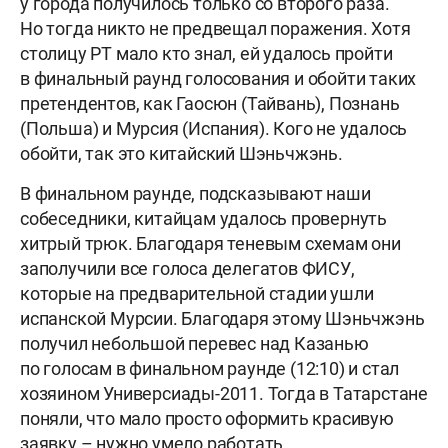
у города получилось только со второго раза.
Но тогда никто не предвещал поражения. Хотя
столицу РТ мало кто знал, ей удалось пройти
в финальный раунд голосования и обойти таких
претендентов, как Гаосюн (Тайвань), Познань
(Польша) и Мурсия (Испания). Кого не удалось
обойти, так это китайский Шэньчжэнь.
В финальном раунде, подсказывают наши
собеседники, китайцам удалось провернуть
хитрый трюк. Благодаря теневым схемам они
заполучили все голоса делегатов ФИСУ,
которые на предварительной стадии ушли
испанской Мурсии. Благодаря этому Шэньчжэнь
получил небольшой перевес над Казанью
по голосам в финальном раунде (12:10) и стал
хозяином Универсиады-2011. Тогда в Татарстане
поняли, что мало просто оформить красивую
заявку – нужно умело работать