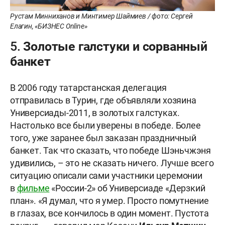
Рустам Минниханов и Минтимер Шаймиев / фото: Сергей
Елагин, «БИЗНЕС Online»
5. Золотые галстуки и сорванный
банкет
В 2006 году татарстанская делегация
отправилась в Турин, где объявляли хозяина
Универсиады-2011, в золотых галстуках.
Настолько все были уверены в победе. Более
того, уже заранее был заказан праздничный
банкет. Так что сказать, что победе Шэньчжэня
удивились, – это не сказать ничего. Лучше всего
ситуацию описали сами участники церемонии
в
фильме
«России-2» об Универсиаде «Дерзкий
план». «Я думал, что я умер. Просто помутнение
в глазах, все кончилось в один момент. Пустота