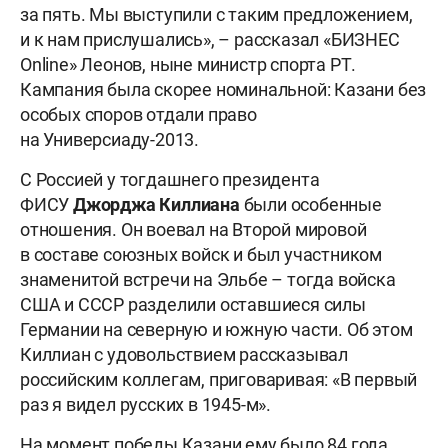
за пять. Мы выступили с таким предложением,
и к нам прислушались», – рассказал «БИЗНЕС
Online» Леонов, ныне министр спорта РТ.
Кампания была скорее номинальной: Казани без
особых споров отдали право
на Универсиаду-2013.
С Россией у тогдашнего президента
ФИСУ
Джорджа Киллиана
были особенные
отношения. Он воевал на Второй мировой
в составе союзных войск и был участником
знаменитой встречи на Эльбе – тогда войска
США и СССР разделили оставшиеся силы
Германии на северную и южную части. Об этом
Киллиан с удовольствием рассказывал
российским коллегам, приговаривая: «В первый
раз я видел русских в 1945-м».
На момент победы Казани ему было 84 года,