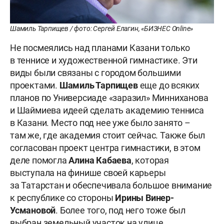
Шамиль Тарпищев / фото: Сергей Елагин, «БИЗНЕС Online»
Не посмеялись над планами Казани только
в теннисе и художественной гимнастике. Эти
виды были связаны с городом большими
проектами.
Шамиль Тарпищев
еще до всяких
планов по Универсиаде «заразил» Минниханова
и Шаймиева идеей сделать академию тенниса
в Казани. Место под нее уже было занято –
там же, где академия стоит сейчас. Также был
согласован проект центра гимнастики, в этом
деле помогла
Алина Кабаева
, которая
выступала на финише своей карьеры
за Татарстан и обеспечивала большое внимание
к республике со стороны
Ирины Винер
-
Усмановой
. Более того, под него тоже был
выбран земельный участок на улице