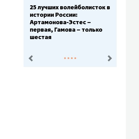
Бюджеты клубов КХЛ: СКА
– главный мажор, «Ак
Барс» – второй, «Салават
Юлаев» – середняк
пред.
след.