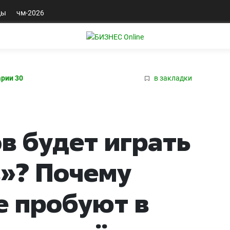
ды
чм-2026
рии 30
в закладки
в будет играть
»? Почему
е пробуют в