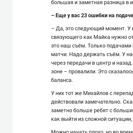
большая и заметная разница в и
– Еще у вас 23 ошибки на подаче
– Да, это следующий момент. У 
связующего как Майка нужно от
это наш съём. Только подачами
матчи. Надо держать съём. У на
через передачи в центр и назад.
зоне – провалили. Это сказалось
баланса.
У них тот же Михайлов с перепад
действовали замечательно. Сказ
заметно больше ребят с больши
как выйти из сложной ситуации,
Можно начать плохо, но во врем