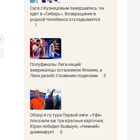
Сага с Кузнецовым завершилась: он
едет в «Сибирь». Возвращение в
родной Челябинск откладывается
1
Полуфиналы Лиги наций:
американцы остановили Японию, а
Леон разнёс Словению подачами
3
Обзор 4-го тура Первой лиги: «Уфе»
показали аж три красные карточки,
Юран победил бывшую, «Нижний»
доминирует
0