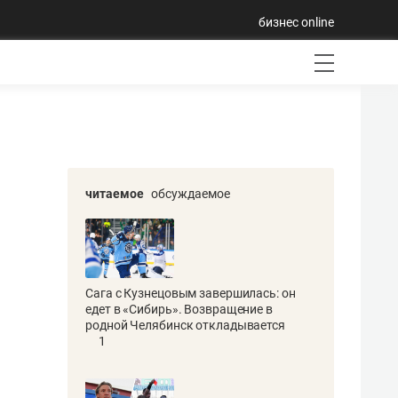
бизнес online
читаемое
обсуждаемое
Сага с Кузнецовым завершилась: он
едет в «Сибирь». Возвращение в
родной Челябинск откладывается
1