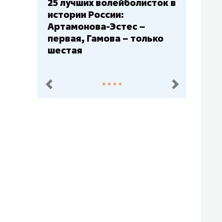
Бюджеты клубов КХЛ: СКА
– главный мажор, «Ак
Барс» – второй, «Салават
Юлаев» – середняк
пред.
след.