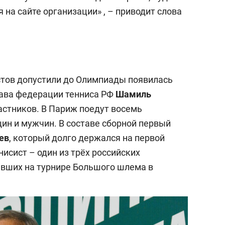
на сайте организации» , – приводит слова
стов допустили до Олимпиады появилась
глава федерации тенниса РФ
Шамиль
астников. В Париж поедут восемь
ин и мужчин. В составе сборной первый
ев
, который долго держался на первой
нисист – один из трёх российских
авших на турнире Большого шлема в