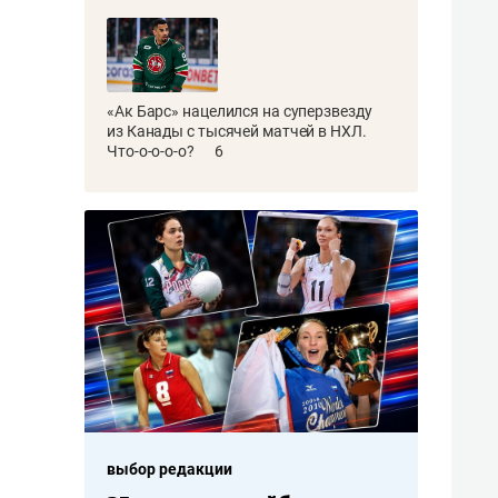
«Ак Барс» нацелился на суперзвезду
из Канады с тысячей матчей в НХЛ.
Что-о-о-о-о?
6
выбор редакции