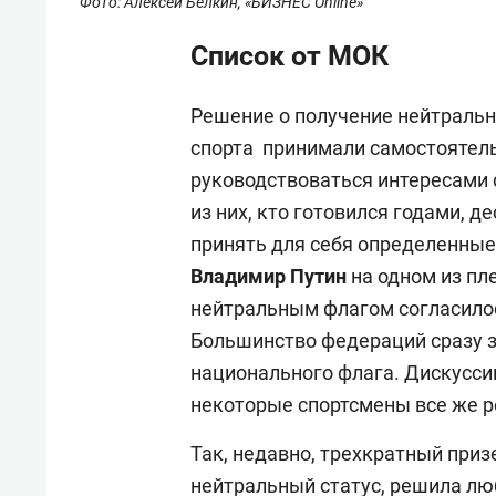
Фото: Алексей Белкин, «БИЗНЕС Online»
Список от МОК
Решение о получение нейтральн
спорта принимали самостоятель
руководствоваться интересами 
из них, кто готовился годами, 
принять для себя определенные
Владимир Путин
на одном из пл
нейтральным флагом согласило
Большинство федераций сразу за
национального флага. Дискуссии 
некоторые спортсмены все же р
Так, недавно, трехкратный при
нейтральный статус, решила л