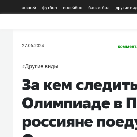
хоккей
футбол
волейбол
баскетбол
другие ви
27.06.2024
коммент
Другие виды
#
За кем следить
Олимпиаде в 
россияне поед