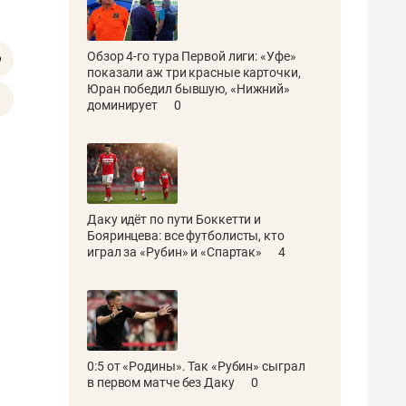
Обзор 4-го тура Первой лиги: «Уфе»
показали аж три красные карточки,
Юран победил бывшую, «Нижний»
доминирует
0
Даку идёт по пути Боккетти и
Бояринцева: все футболисты, кто
играл за «Рубин» и «Спартак»
4
0:5 от «Родины». Так «Рубин» сыграл
в первом матче без Даку
0