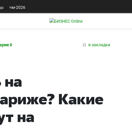
ды
чм-2026
арии 0
в закладки
 на
Париже? Какие
ут на