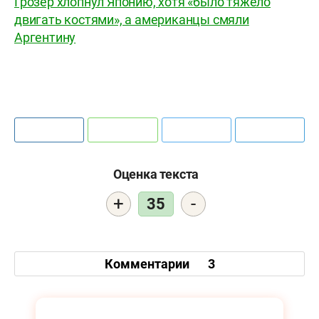
Грозер хлопнул Японию, хотя «было тяжело
двигать костями», а американцы смяли
Аргентину
Оценка текста
+
-
35
Комментарии
3