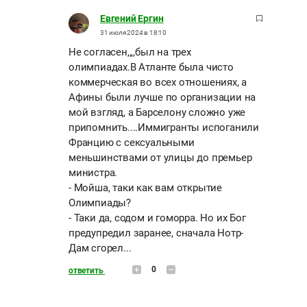
Евгений Ергин
31 июля 2024 в 18:10
Не согласен,,,,был на трех
олимпиадах.В Атланте была чисто
коммерческая во всех отношениях, а
Афины были лучше по организации на
мой взгляд, а Барселону сложно уже
припомнить....Иммигранты испоганили
Францию с сексуальными
меньшинствами от улицы до премьер
министра.
- Мойша, таки как вам открытие
Олимпиады?
- Таки да, содом и гоморра. Но их Бог
предупредил заранее, сначала Нотр-
Дам сгорел...
0
ответить