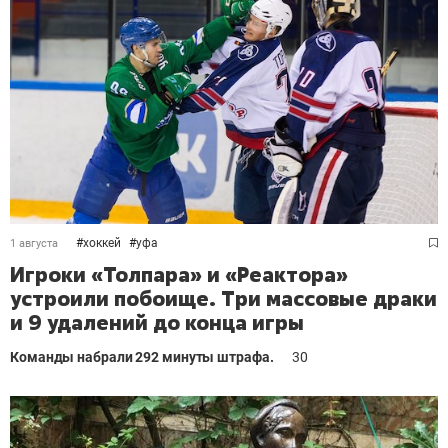
#
хоккей
#
уфа
1 августа
Игроки «Толпара» и «Реактора»
устроили побоище. Три массовые драки
и 9 удалений до конца игры
Команды набрали 292 минуты штрафа.
30