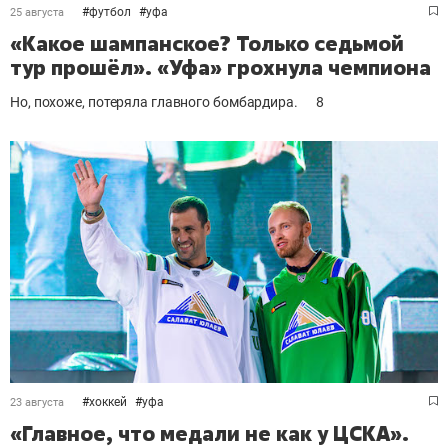
#
футбол
#
уфа
25 августа
«Какое шампанское? Только седьмой
тур прошёл». «Уфа» грохнула чемпиона
Но, похоже, потеряла главного бомбардира.
8
#
хоккей
#
уфа
23 августа
«Главное, что медали не как у ЦСКА».