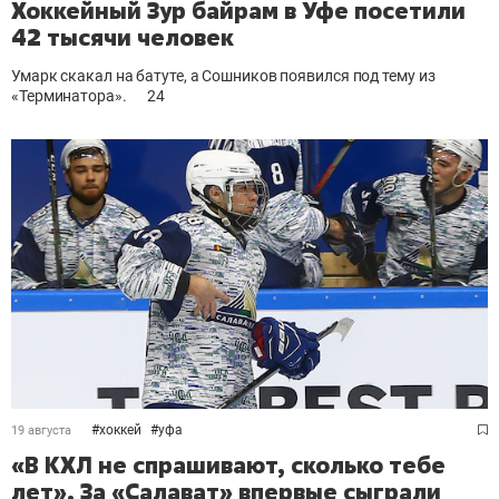
Хоккейный Зур байрам в Уфе посетили
42 тысячи человек
Умарк скакал на батуте, а Сошников появился под тему из
«Терминатора».
24
#
хоккей
#
уфа
19 августа
«В КХЛ не спрашивают, сколько тебе
лет». За «Салават» впервые сыграли