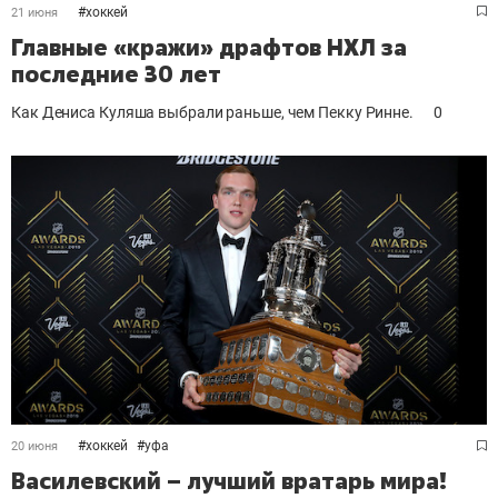
#
хоккей
21 июня
Главные «кражи» драфтов НХЛ за
последние 30 лет
Как Дениса Куляша выбрали раньше, чем Пекку Ринне.
0
#
хоккей
#
уфа
20 июня
Василевский – лучший вратарь мира!