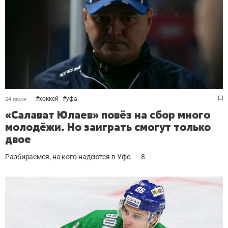
#
хоккей
#
уфа
24 июля
«Салават Юлаев» повёз на сбор много
молодёжи. Но заиграть смогут только
двое
Разбираемся, на кого надеются в Уфе.
8