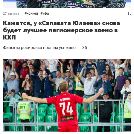
#
хоккей
#
уфа
27 августа
Кажется, у «Салавата Юлаева» снова
будет лучшее легионерское звено в
КХЛ
Финская рокировка прошла успешно.
35