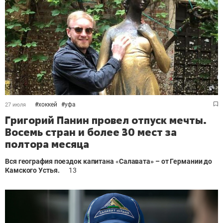
#
хоккей
#
уфа
27 июля
Григорий Панин провел отпуск мечты.
Восемь стран и более 30 мест за
полтора месяца
Вся география поездок капитана
«
Салавата» – от Германии до
Камского Устья.
13