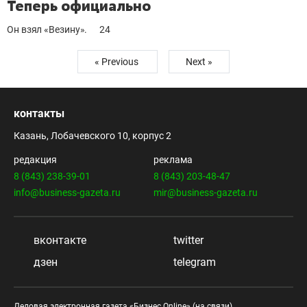
Теперь официально
Он взял «Везину».
24
« Previous
Next »
контакты
Казань, Лобачевского 10, корпус 2
редакция
реклама
8 (843) 238-39-01
8 (843) 203-48-47
info@business-gazeta.ru
mir@business-gazeta.ru
вконтакте
twitter
дзен
telegram
Деловая электронная газета «Бизнес Online» (на связи).