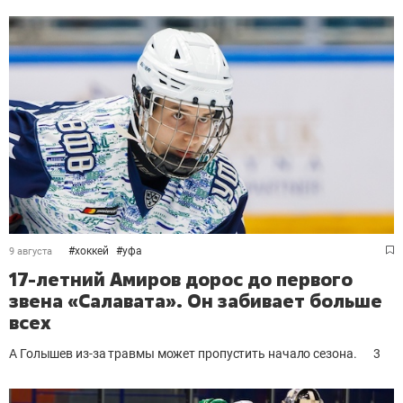
#
хоккей
#
уфа
9 августа
17-летний Амиров дорос до первого
звена «Салавата». Он забивает больше
всех
А Голышев из-за травмы может пропустить начало сезона.
3