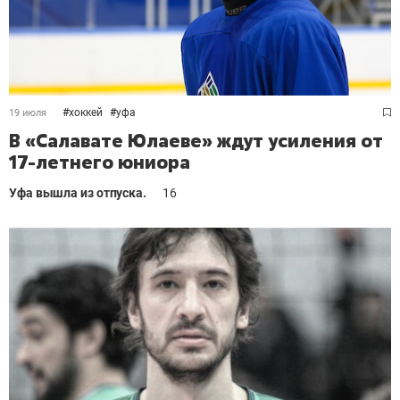
#
хоккей
#
уфа
19 июля
В «Салавате Юлаеве» ждут усиления от
17-летнего юниора
Уфа вышла из отпуска.
16