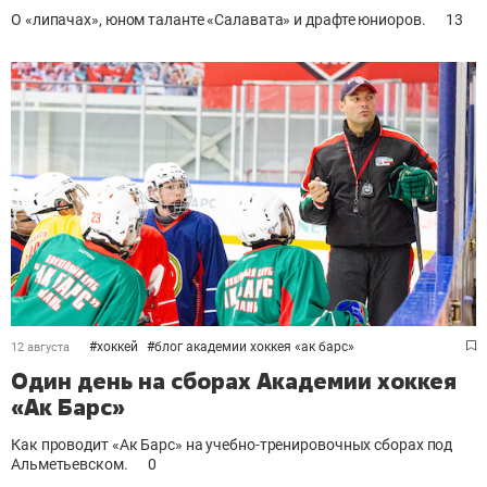
О «липачах», юном таланте «Салавата» и драфте юниоров.
13
#
хоккей
#
блог академии хоккея «ак барс»
12 августа
Один день на сборах Академии хоккея
«Ак Барс»
Как проводит «Ак Барс» на учебно-тренировочных сборах под
Альметьевском.
0