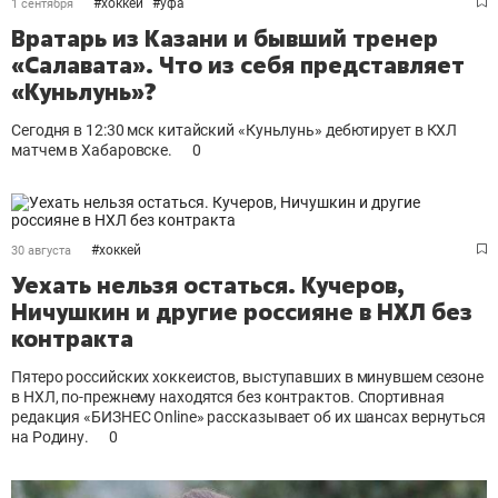
#
хоккей
#
уфа
1 сентября
Вратарь из Казани и бывший тренер
«Салавата». Что из себя представляет
«Куньлунь»?
Сегодня в 12:30 мск китайский «Куньлунь» дебютирует в КХЛ
матчем в Хабаровске.
0
#
хоккей
30 августа
Уехать нельзя остаться. Кучеров,
Ничушкин и другие россияне в НХЛ без
контракта
Пятеро российских хоккеистов, выступавших в минувшем сезоне
в НХЛ, по-прежнему находятся без контрактов.
Спортивная
редакция «БИЗНЕС Online» рассказывает об их шансах вернуться
на Родину.
0