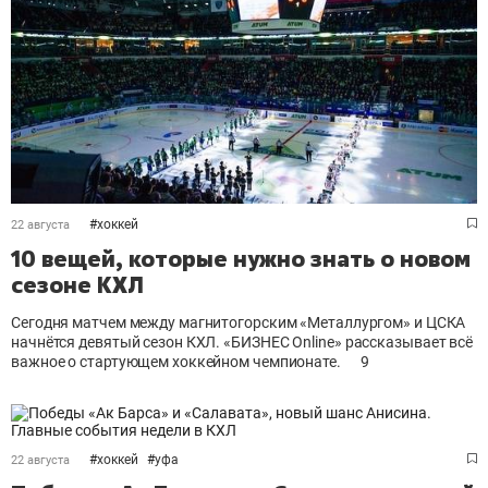
#
хоккей
22 августа
10 вещей, которые нужно знать о новом
сезоне КХЛ
Сегодня матчем между магнитогорским «Металлургом» и ЦСКА
начнётся девятый сезон КХЛ
.
«БИЗНЕС Online» рассказывает всё
важное о стартующем хоккейном чемпионате.
9
#
хоккей
#
уфа
22 августа