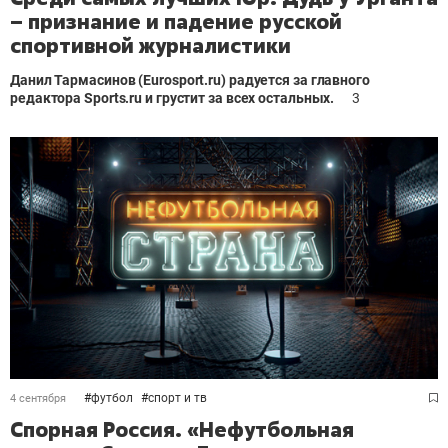
– признание и падение русской
спортивной журналистики
Данил Тармасинов (
Eurosport
.
ru
) радуется за главного
редактора
Sports
.
ru
и грустит за всех остальных.
3
#
футбол
#
спорт и тв
4 сентября
Спорная Россия. «Нефутбольная