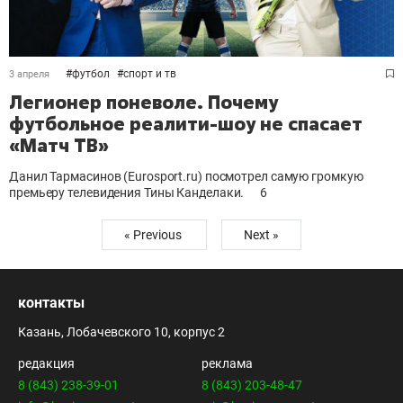
#
футбол
#
спорт и тв
3 апреля
Легионер поневоле. Почему
футбольное реалити-шоу не спасает
«Матч ТВ»
Данил Тармасинов (Eurosport.ru) посмотрел самую громкую
премьеру телевидения Тины Канделаки.
6
« Previous
Next »
контакты
Казань, Лобачевского 10, корпус 2
редакция
реклама
8 (843) 238-39-01
8 (843) 203-48-47