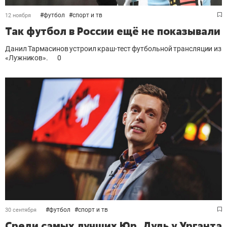
#
футбол
#
спорт и тв
12 ноября
Так футбол в России ещё не показывали
Данил Тармасинов устроил краш-тест футбольной трансляции из
«Лужников».
0
#
футбол
#
спорт и тв
30 сентября
Среди самых лучших Юр. Дудь у Урганта