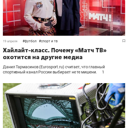
#
футбол
#
спорт и тв
19 апреля
Хайлайт-класс. Почему «Матч ТВ»
охотится на другие медиа
Данил Тармасинов (Eurosport.ru) считает, что главный
спортивный канал России выбирает не те мишени.
1