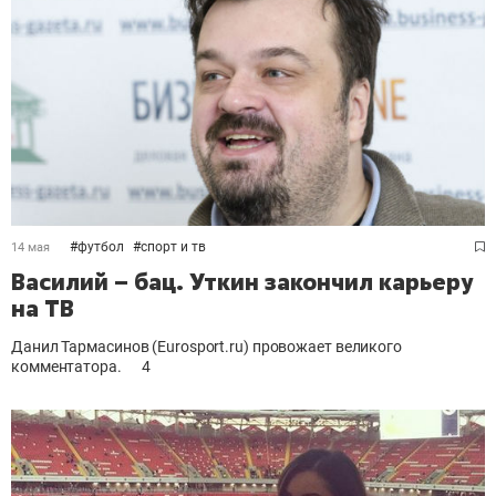
#
футбол
#
спорт и тв
14 мая
Василий – бац. Уткин закончил карьеру
на ТВ
Данил Тармасинов (Eurosport.ru) провожает великого
комментатора.
4