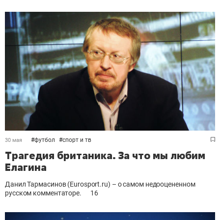
#
футбол
#
спорт и тв
30 мая
Трагедия британика. За что мы любим
Елагина
Данил Тармасинов (Eurosport.ru) – о самом недооцененном
русском комментаторе.
16