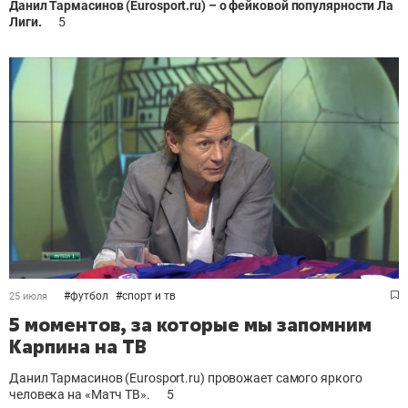
Данил Тармасинов (
Eurosport.
ru) – о фейковой популярности Ла
Лиги.
5
#
футбол
#
спорт и тв
25 июля
5 моментов, за которые мы запомним
Карпина на ТВ
Данил Тармасинов (Eurosport.ru) провожает самого яркого
человека на «Матч ТВ».
5