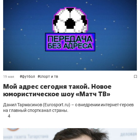
#
футбол
#
спорт и тв
19 мая
Мой адрес сегодня такой. Новое
юмористическое шоу «Матч ТВ»
Данил Тармасинов (Eurosport.ru) – о внедрении интернет-героев
на главный спортканал страны.
4