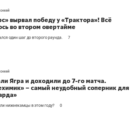
хоккей
рс» вырвал победу у «Трактора»! Всё
сь во втором овертайме
ался один шаг до второго раунда.
7
хоккей
ли Ягра и доходили до 7-го матча.
химик» – самый неудобный соперник для
арда»
ли нижнекамцы в этом году?
0