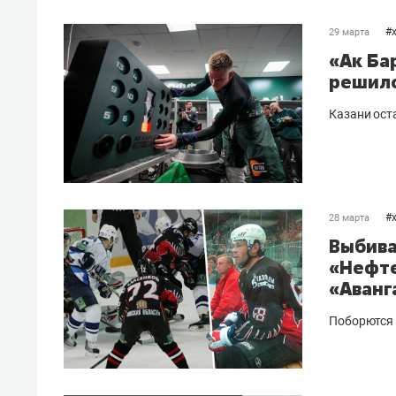
#
29 марта
«Ак Ба
решило
Казани ост
#
28 марта
Выбива
«Нефте
«Аванг
Поборются 