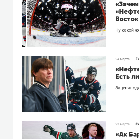
«Зачем
«Нефте
Восток
Ну какой 
#
24 марта
«Нефте
Есть л
Зацепят од
#
23 марта
«Ак Ба