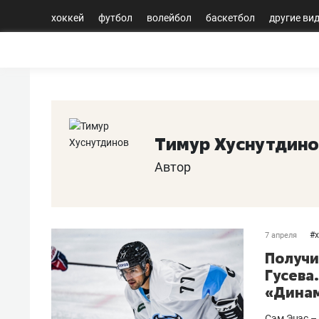
хоккей
футбол
волейбол
баскетбол
другие ви
Тимур Хуснутдино
Автор
#
7 апреля
Получи
Гусева
«Дина
Сэм Энас –