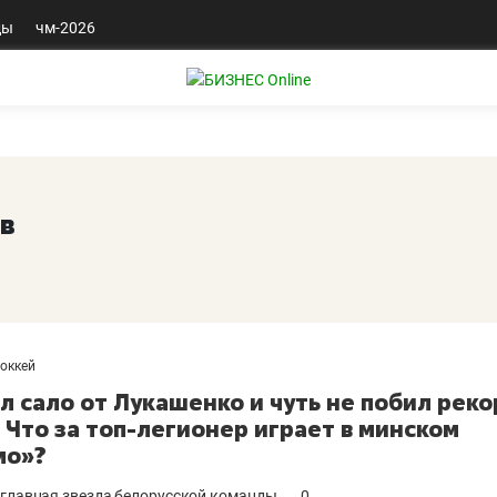
ды
чм-2026
в
хоккей
л сало от Лукашенко и чуть не побил рек
. Что за топ-легионер играет в минском
мо»?
 главная звезда белорусской команды.
0