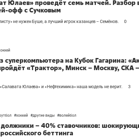
ат Юлаев» проведёт семь матчей. Разбор 
ей-офф с Сучковым
исту» не нужен Буше, а лучший игрок казанцев – Семёнов.
0
хоккей
з суперкомпьютера на Кубок Гагарина: «А
пройдёт «Трактор», Минск – Москву, СКА 
 «Салавата Юлаева» и «Нефтехимика» наша модель не верит.
3
футбол
#
хоккей
#
другие виды
#
волейбол
 должники – 40% ставочников: шокирующ
российского беттинга