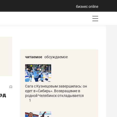
бизнес online
читаемое
обсуждаемое
Сага с Кузнецовым завершилась: он
едет в «Сибирь». Возвращение в
орд
родной Челябинск откладывается
1