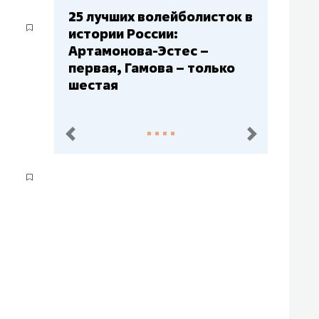
Бюджеты клубов КХЛ: СКА
– главный мажор, «Ак
Барс» – второй, «Салават
Юлаев» – середняк
пред.
след.