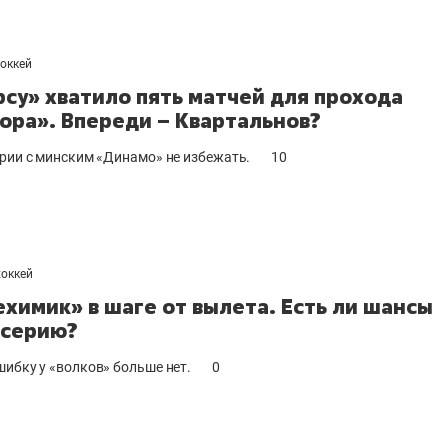
хоккей
рсу» хватило пять матчей для прохода
ора». Впереди – Квартальнов?
ерии с минским «Динамо» не избежать.
10
хоккей
химик» в шаге от вылета. Есть ли шансы
 серию?
шибку у «волков» больше нет.
0