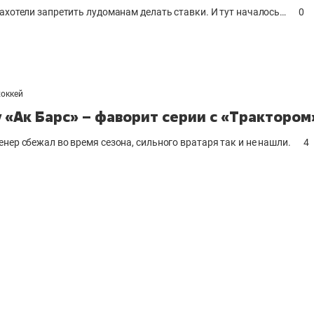
захотели запретить лудоманам делать ставки. И тут началось…
0
хоккей
 «Ак Барс» – фаворит серии с «Трактором
енер сбежал во время сезона, сильного вратаря так и не нашли.
4