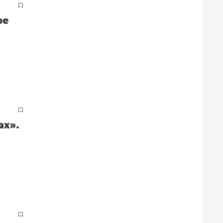
ое
ах».