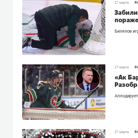
#
27 марта
Забили
пораже
Билялов иг
#
27 марта
«Ак Ба
Разобр
Аплодирует
#
27 марта