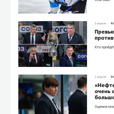
#
5 апреля
Превью
против
Кто пройдё
#
2 апреля
«Нефте
очень 
большо
Оценки сез