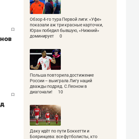
Обзор 4-го тура Первой лиги: «Уфе»
показали аж три красные карточки,
Юран победил бывшую, «Нижний»
доминирует
0
ьнов
Польша повторила достижение
России – выиграла Лигу наций
дважды подряд. С Леоном в
диагонали!
10
од
Даку идёт по пути Боккетти и
Бояринцева: все футболисты, кто