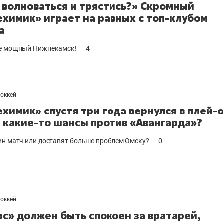
 волноваться и трястись?» Скромный
химик» играет на равных с топ-клубом
а
же мощный Нижнекамск!
4
хоккей
химик» спустя три года вернулся в плей-
и какие-то шансы против «Авангарда»?
ин матч или доставят больше проблем Омску?
0
хоккей
рс» должен быть спокоен за вратарей,