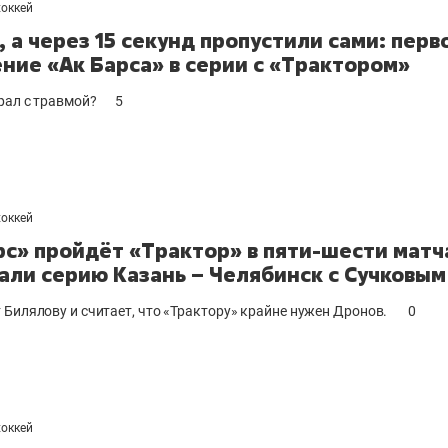
хоккей
, а через 15 секунд пропустили сами: перв
ние «Ак Барса» в серии с «Трактором»
рал c травмой?
5
хоккей
рс» пройдёт «Трактор» в пяти-шести матч
али серию Казань – Челябинск с Сучковым
 Билялову и считает, что «Трактору» крайне нужен Дронов.
0
хоккей