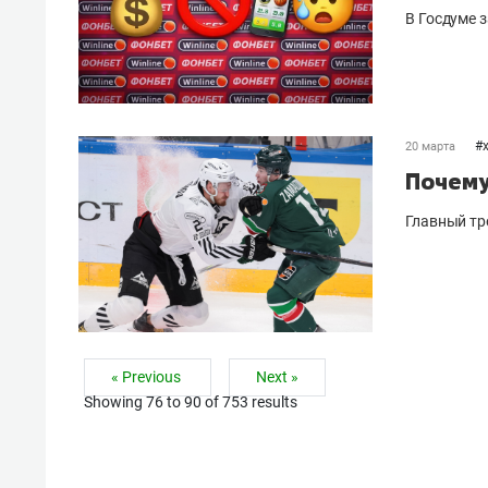
В Госдуме 
#
20 марта
Почему
Главный тр
« Previous
Next »
Showing
76
to
90
of
753
results