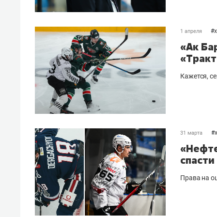
#
1 апреля
«Ак Ба
«Тракт
Кажется, с
#
31 марта
«Нефте
спасти
Права на о