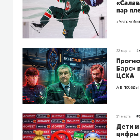
«Салав
пар пл
«Автомобил
#
22 марта
Прогно
Барс» 
ЦСКА
А в победы
#
21 марта
Дети и
цифры 