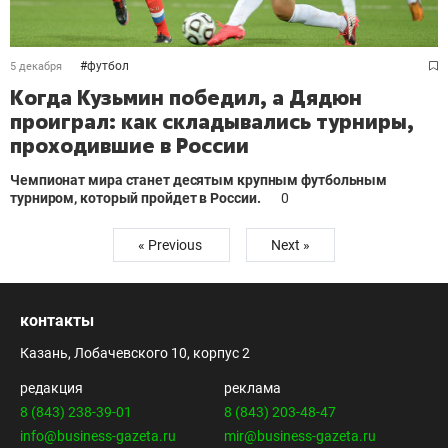
#
футбол
5 декабря
Когда Кузьмин победил, а Дядюн
проиграл: как складывались турниры,
проходившие в России
Чемпионат мира станет десятым крупным футбольным
турниром, который пройдет в России.
0
« Previous
Next »
контакты
Казань, Лобачевского 10, корпус 2
редакция
реклама
8 (843) 238-39-01
8 (843) 203-48-47
info@business-gazeta.ru
mir@business-gazeta.ru