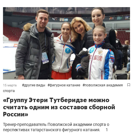
#
другие виды
#
фигурное катание
#
поволжская академия
15 марта
спорта
«Группу Этери Тутберидзе можно
считать одним из составов сборной
России»
Тренер-преподаватель Поволжской академии спорта о
перспективах татарстанского фигурного катания.
1