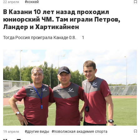
#
хоккей
22 апреля
В Казани 10 лет назад проходил
юниорский ЧМ. Там играли Петров,
Ландер и Хартикайнен
Тогда Россия проиграла Канаде 0:8.
1
#
другие виды
#
поволжская академия спорта
19 апреля