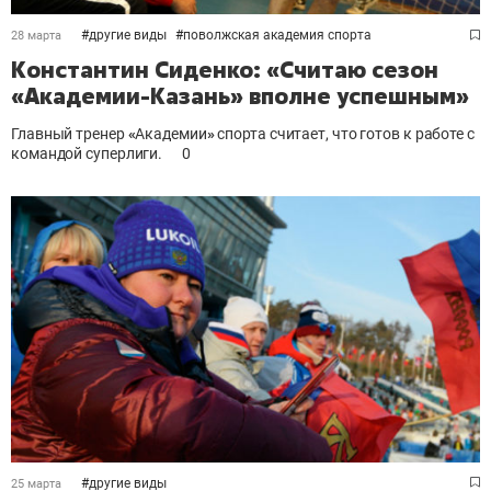
#
другие виды
#
поволжская академия спорта
28 марта
Константин Сиденко: «Считаю сезон
«Академии-Казань» вполне успешным»
Главный тренер
«
Академии
»
спорта считает, что готов к работе с
командой суперлиги.
0
#
другие виды
25 марта