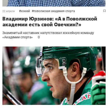
#
хоккей
#
поволжская академия спорта
22 апреля
Владимир Юрзинов: «А в Поволжской
академии есть свой Овечкин?»
Знаменитый наставник напутствовал хоккейную команду
«Академии спорта»
0