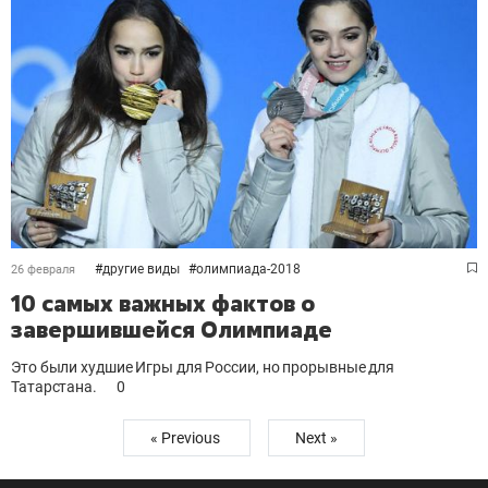
#
другие виды
#
олимпиада-2018
26 февраля
10 самых важных фактов о
завершившейся Олимпиаде
Это были худшие Игры для России, но прорывные для
Татарстана.
0
« Previous
Next »