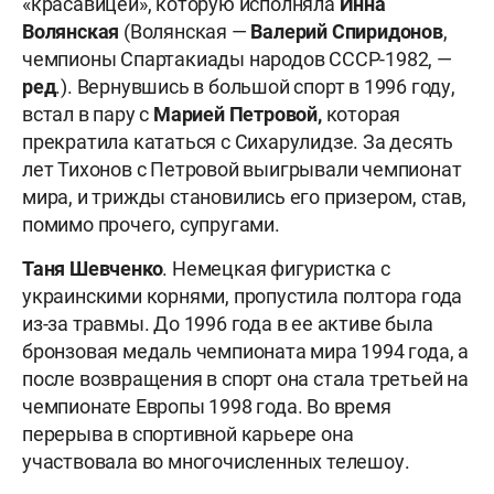
«красавицей», которую исполняла
Инна
Волянская
(Волянская —
Валерий Спиридонов
,
чемпионы Спартакиады народов СССР-1982, —
ред
.). Вернувшись в большой спорт в 1996 году,
встал в пару с
Марией Петровой,
которая
прекратила кататься с Сихарулидзе. За десять
лет Тихонов с Петровой выигрывали чемпионат
мира, и трижды становились его призером, став,
помимо прочего, супругами.
Таня Шевченко
. Немецкая фигуристка с
украинскими корнями, пропустила полтора года
из-за травмы. До 1996 года в ее активе была
бронзовая медаль чемпионата мира 1994 года, а
после возвращения в спорт она стала третьей на
чемпионате Европы 1998 года. Во время
перерыва в спортивной карьере она
участвовала во многочисленных телешоу.