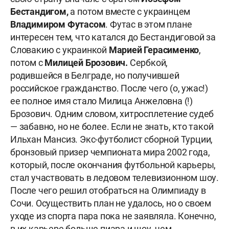
Бестандигом,
а потом вместе с украинцем
Владимиром Футасом
. Футас в этом плане
интересен тем, что катался до Бестандиговой за
Словакию с украинкой
Марией Герасименко
,
потом с
Милицей
Брозович.
Сербкой,
родившейся в Белграде, но получившей
российское гражданство. После чего (о, ужас!)
ее полное имя стало Милица Анжеловна (!)
Брозович. Одним словом, хитросплетение судеб
— забавно, но не более. Если не знать, кто такой
Ильхан Мансиз. Экс-футболист сборной Турции,
бронзовый призер чемпионата мира 2002 года,
который, после окончания футбольной карьеры,
стал участвовать в ледовом телевизионном шоу.
После чего решил отобраться на Олимпиаду в
Сочи. Осуществить план не удалось, но о своем
уходе из спорта пара пока не заявляла. Конечно,
в их карьере больше пиара и шоу, чем