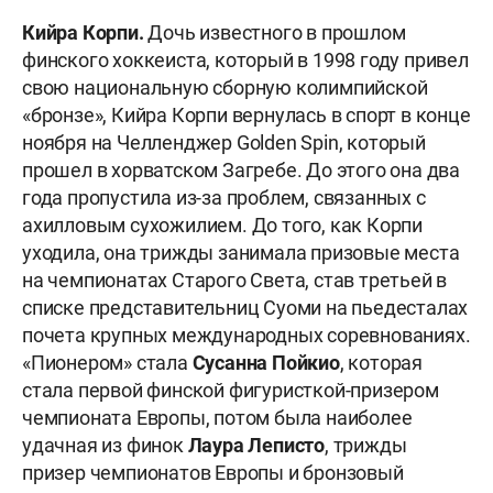
Кийра Корпи.
Дочь известного в прошлом
финского хоккеиста, который в 1998 году привел
свою национальную сборную колимпийской
«бронзе», Кийра Корпи вернулась в спорт в конце
ноября на Челленджер Golden Spin, который
прошел в хорватском Загребе. До этого она два
года пропустила из-за проблем, связанных с
ахилловым сухожилием. До того, как Корпи
уходила, она трижды занимала призовые места
на чемпионатах Старого Света, став третьей в
списке представительниц Суоми на пьедесталах
почета крупных международных соревнованиях.
«Пионером» стала
Сусанна Пойкио
, которая
стала первой финской фигуристкой-призером
чемпионата Европы, потом была наиболее
удачная из финок
Лаура Леписто
, трижды
призер чемпионатов Европы и бронзовый