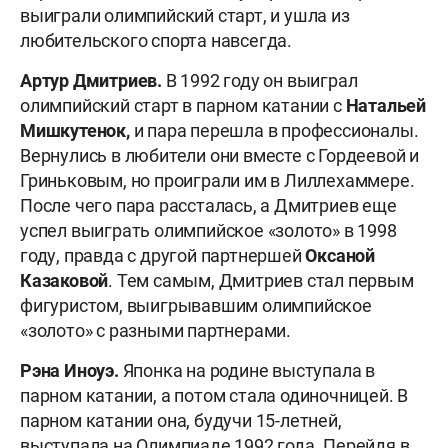
выиграли олимпийский старт, и ушла из
любительского спорта навсегда.
Артур Дмитриев.
В 1992 году он выиграл
олимпийский старт в парном катании с
Натальей
Мишкутенок,
и пара перешла в профессионалы.
Вернулись в любители они вместе с Гордеевой и
Гриньковым, но проиграли им в Лиллехаммере.
После чего пара рассталась, а Дмитриев еще
успел выиграть олимпийское «золото» в 1998
году, правда с другой партнершей
Оксаной
Казаковой
. Тем самым, Дмитриев стал первым
фигуристом, выигрывавшим олимпийское
«золото» с разными партнерами.
Рэна Иноуэ.
Японка на родине выступала в
парном катании, а потом стала одиночницей. В
парном катании она, будучи 15-летней,
выступала на Олимпиаде 1992 года. Перейдя в