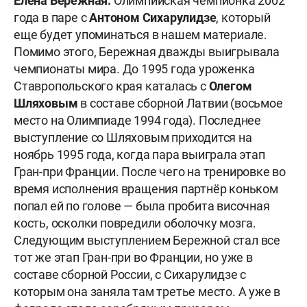
Елена Бережная.
Олимпийская чемпионка 2002
года в паре с
Антоном Сихарулидзе
, который
еще будет упоминаться в нашем материале.
Помимо этого, Бережная дважды выигрывала
чемпионаты мира. До 1995 года уроженка
Ставропольского края каталась с
Олегом
Шляховым
в составе сборной Латвии (восьмое
место на Олимпиаде 1994 года). Последнее
выступление со Шляховым приходится на
ноябрь 1995 года, когда пара выиграла этап
Гран-при Франции. После чего на тренировке во
время исполнения вращения партнёр коньком
попал ей по голове — была пробита височная
кость, осколки повредили оболочку мозга.
Следующим выступлением Бережной стал все
тот же этап Гран-при во Франции, но уже в
составе сборной России, с Сихарулидзе с
которым она заняла там третье место. А уже в