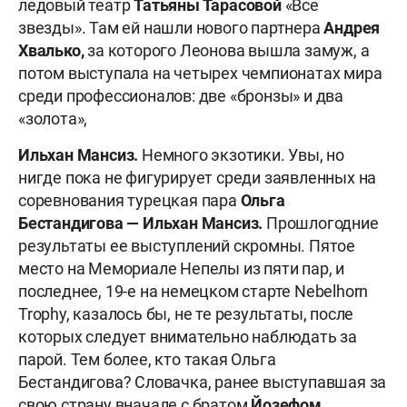
ледовый театр
Татьяны Тарасовой
«Все
звезды». Там ей нашли нового партнера
Андрея
Хвалько,
за которого Леонова вышла замуж, а
потом выступала на четырех чемпионатах мира
среди профессионалов: две «бронзы» и два
«золота»,
Ильхан Мансиз.
Немного экзотики. Увы, но
нигде пока не фигурирует среди заявленных на
соревнования турецкая пара
Ольга
Бестандигова — Ильхан Мансиз.
Прошлогодние
результаты ее выступлений скромны. Пятое
место на Мемориале Непелы из пяти пар, и
последнее, 19-е на немецком старте Nebelhorn
Trophy, казалось бы, не те результаты, после
которых следует внимательно наблюдать за
парой. Тем более, кто такая Ольга
Бестандигова? Словачка, ранее выступавшая за
свою страну вначале с братом
Йозефом