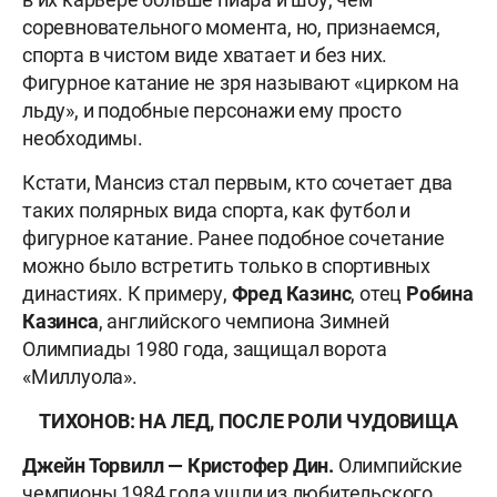
соревновательного момента, но, признаемся,
спорта в чистом виде хватает и без них.
Фигурное катание не зря называют «цирком на
льду», и подобные персонажи ему просто
необходимы.
Кстати, Мансиз стал первым, кто сочетает два
таких полярных вида спорта, как футбол и
фигурное катание. Ранее подобное сочетание
можно было встретить только в спортивных
династиях. К примеру,
Фред Казинс
, отец
Робина
Казинса
, английского чемпиона Зимней
Олимпиады 1980 года, защищал ворота
«Миллуола».
ТИХОНОВ: НА ЛЕД, ПОСЛЕ РОЛИ ЧУДОВИЩА
Джейн Торвилл — Кристофер Дин.
Олимпийские
чемпионы 1984 года ушли из любительского