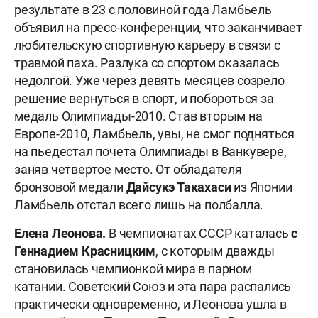
результате в 23 с половиной года Ламбьель
объявил на пресс-конференции, что заканчивает
любительскую спортивную карьеру в связи с
травмой паха. Разлука со спортом оказалась
недолгой. Уже через девять месяцев созрело
решение вернуться в спорт, и побороться за
медаль Олимпиады-2010. Став вторым на
Европе-2010, Ламбьель, увы, не смог подняться
на пьедестал почета Олимпиады в Ванкувере,
заняв четвертое место. От обладателя
бронзовой медали
Дайсукэ Такахаси
из Японии
Ламбьель отстал всего лишь на полбалла.
Елена Леонова.
В чемпионатах СССР каталась
с
Геннадием Красницким
, с которым дважды
становилась чемпионкой мира в парном
катании. Советский Союз и эта пара распались
практически одновременно, и Леонова ушла в