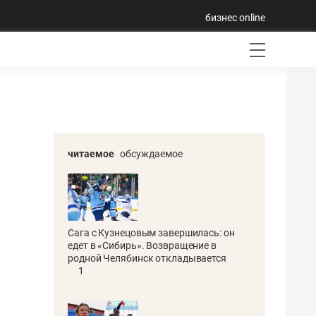
бизнес online
читаемое
обсуждаемое
Сага с Кузнецовым завершилась: он
едет в «Сибирь». Возвращение в
родной Челябинск откладывается
1