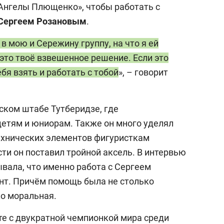
«Ангелы Плющенко», чтобы работать с
Сергеем Розановым
.
в мою и Сережину группу, на что я ей
 это твоё взвешенное решение. Если это
бя взять и работать с тобой
», – говорит
ском штабе Тутберидзе, где
етям и юниорам. Также он много уделял
ехнических элементов фигуристкам
сти он поставил тройной аксель. В интервью
вала, что именно работа с Сергеем
ент. Причём помощь была не столько
ко моральная.
те с двукратной чемпионкой мира среди