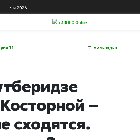
ды
чм-2026
рии 11
в закладки
утберидзе
 Косторной –
е сходятся.