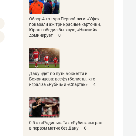
Обзор 4-го тура Первой лиги: «Уфе»
показали аж три красные карточки,
Юран победил бывшую, «Нижний»
доминирует
0
Даку идёт по пути Боккетти и
Бояринцева: все футболисты, кто
играл за «Рубин» и «Спартак»
4
0:5 от «Родины». Так «Рубин» сыграл
в первом матче без Даку
0