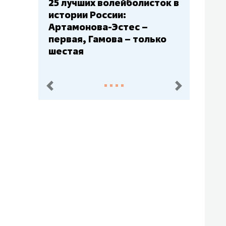
Бюджеты клубов КХЛ: СКА
– главный мажор, «Ак
Барс» – второй, «Салават
Юлаев» – середняк
пред.
след.