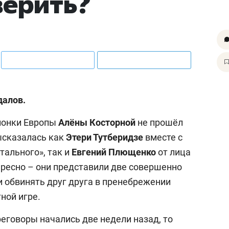
верить?
далов.
ионки Европы
Алёны Косторной
не прошёл
высказалась как
Этери Тутберидзе
вместе с
тального», так и
Евгений Плющенко
от лица
ересно – они представили две совершенно
и обвинять друг друга в пренебрежении
ной игре.
еговоры начались две недели назад, то