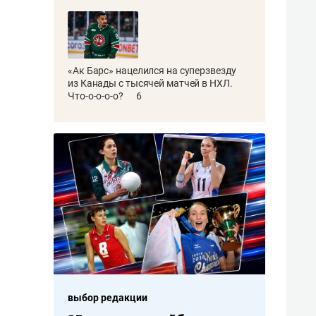
«Ак Барс» нацелился на суперзвезду
из Канады с тысячей матчей в НХЛ.
Что-о-о-о-о?
6
выбор редакции