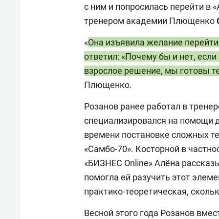
с ним и попросилась перейти в 
тренером академии Плющенко
«
Она изъявила желание перейти 
ответил: «Почему бы и нет, если
взрослое решение, мы готовы те
Плющенко.
Розанов ранее работал в тренер
специализировался на помощи д
времени постановке сложных т
«Самбо-70». Косторной в частно
«БИЗНЕС Online» Алёна рассказы
помогла ей разучить этот элем
практико-теоретическая, сколь
Весной этого года Розанов вмес